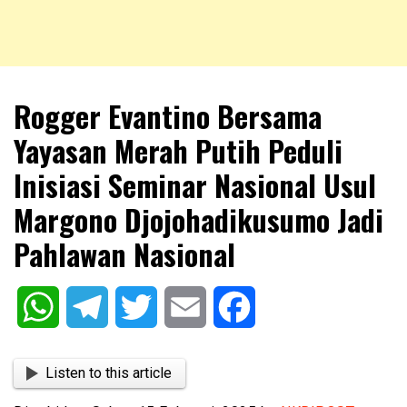
NKRIPOST – VOX POPULI PRO PATRIA
NKRIPOST
Rogger Evantino Bersama
Yayasan Merah Putih Peduli
Inisiasi Seminar Nasional Usul
Margono Djojohadikusumo Jadi
Pahlawan Nasional
WhatsApp
Telegram
Twitter
Email
Facebook
Listen to this article