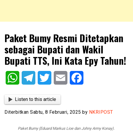
NKRIPOST – VOX POPULI PRO PATRIA
NKRIPOST
Paket Bumy Resmi Ditetapkan
sebagai Bupati dan Wakil
Bupati TTS, Ini Kata Epy Tahun!
WhatsApp
Telegram
Twitter
Email
Facebook
Listen to this article
Diterbitkan Sabtu, 8 Februari, 2025 by
NKRIPOST
Paket Bumy (Eduard Markus Lioe dan Johny Army Konay).