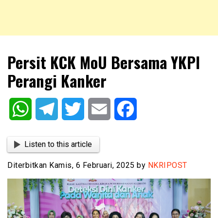
NKRIPOST – VOX POPULI PRO PATRIA
NKRIPOST
Persit KCK MoU Bersama YKPI
Perangi Kanker
WhatsApp
Telegram
Twitter
Email
Facebook
Listen to this article
Diterbitkan Kamis, 6 Februari, 2025 by
NKRIPOST