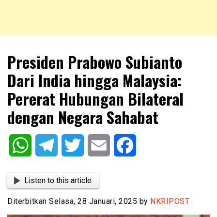
NKRIPOST – VOX POPULI PRO PATRIA
NKRIPOST
Presiden Prabowo Subianto
Dari India hingga Malaysia:
Pererat Hubungan Bilateral
dengan Negara Sahabat
WhatsApp
Telegram
Twitter
Email
Facebook
Listen to this article
Diterbitkan Selasa, 28 Januari, 2025 by
NKRIPOST