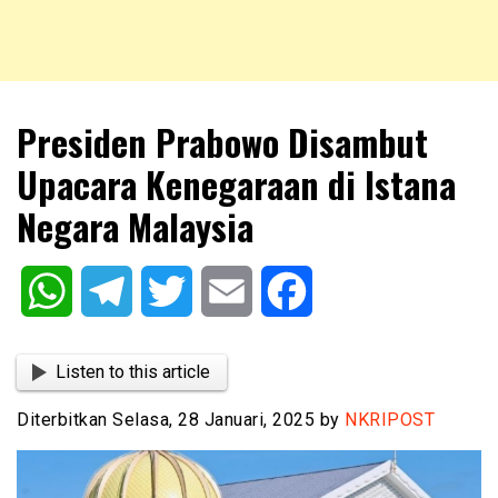
NKRIPOST – VOX POPULI PRO PATRIA
NKRIPOST
Presiden Prabowo Disambut
Upacara Kenegaraan di Istana
Negara Malaysia
WhatsApp
Telegram
Twitter
Email
Facebook
Listen to this article
Diterbitkan Selasa, 28 Januari, 2025 by
NKRIPOST