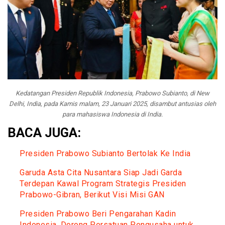
Kedatangan Presiden Republik Indonesia, Prabowo Subianto, di New
Delhi, India, pada Kamis malam, 23 Januari 2025, disambut antusias oleh
para mahasiswa Indonesia di India.
BACA JUGA:
Presiden Prabowo Subianto Bertolak Ke India
Garuda Asta Cita Nusantara Siap Jadi Garda
Terdepan Kawal Program Strategis Presiden
Prabowo-Gibran, Berikut Visi Misi GAN
Presiden Prabowo Beri Pengarahan Kadin
Indonesia, Dorong Persatuan Pengusaha untuk