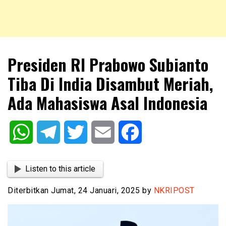
NKRIPOST – VOX POPULI PRO PATRIA
NKRIPOST
Presiden RI Prabowo Subianto
Tiba Di India Disambut Meriah,
Ada Mahasiswa Asal Indonesia
WhatsApp
Telegram
Twitter
Email
Facebook
Listen to this article
Diterbitkan Jumat, 24 Januari, 2025 by
NKRIPOST