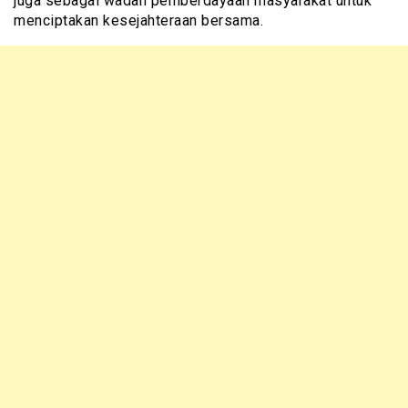
juga sebagai wadah pemberdayaan masyarakat untuk
menciptakan kesejahteraan bersama.