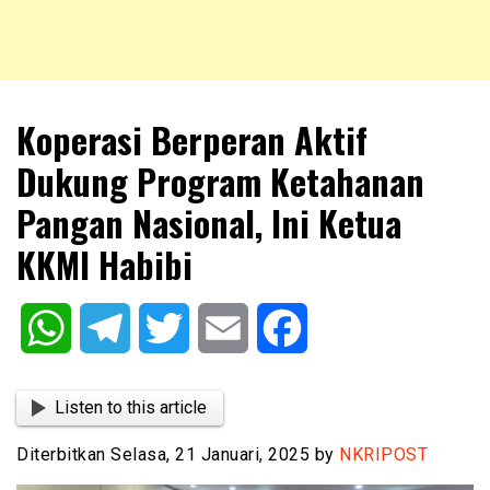
NKRIPOST – VOX POPULI PRO PATRIA
NKRIPOST
Koperasi Berperan Aktif
Dukung Program Ketahanan
Pangan Nasional, Ini Ketua
KKMI Habibi
WhatsApp
Telegram
Twitter
Email
Facebook
Listen to this article
Diterbitkan Selasa, 21 Januari, 2025 by
NKRIPOST