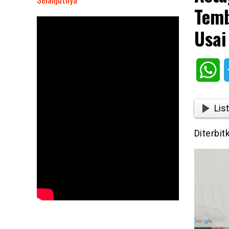
Temb
Astaga!
Anggota
Usai
Polres
Puncak
Jaya
Wh
Di
Tembak
OPM
List
Hingga
Meninggal
Diterbit
Dunia
Usai Beli
Minyak
Tanah