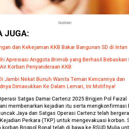
Ilustrasi
 JUGA:
ngan dan Kekejaman KKB Bakar Bangunan SD di Intan
lri Apresiasi Anggota Brimob yang Berhasil Bebaskan 
 Air Korban Penyanderaan KKB
 Di Jambi Nekat Bunuh Wanita Teman Kencannya dan
dnya Dimasukkan Ke Dalam Lemari, Ini Motifnya!
Operasi Satgas Damai Cartenz 2025 Brigjen Pol Faizal
ni membenarkan kejadian itu serta mengkonfirmasi
Puncak Jaya dan Satgas Operasi Cartenz telah bergera
Kejadian Perkara (TKP) untuk mengevakuasi korban. S
korban Brigpol Ronal telah di bawa ke RSUD Mulia unt