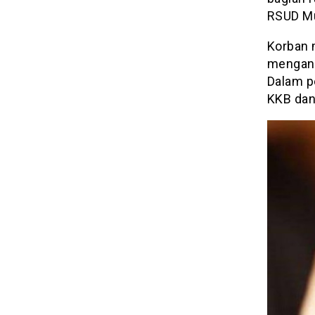
RSUD Mu
Korban 
mengant
Dalam pe
KKB dan 