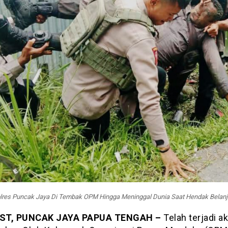
lres Puncak Jaya Di Tembak OPM Hingga Meninggal Dunia Saat Hendak Belanj
ST, PUNCAK JAYA PAPUA TENGAH –
Telah terjadi ak