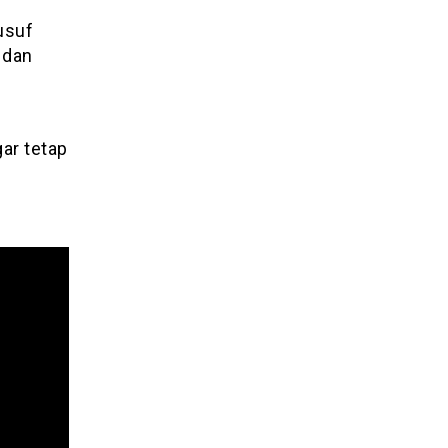
usuf
 dan
ar tetap