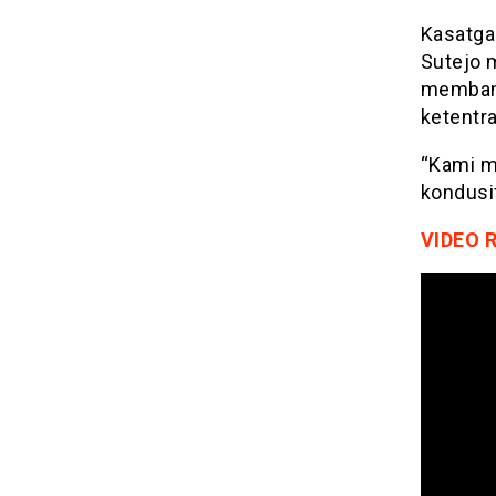
Kasatga
Sutejo 
membant
ketentr
“Kami m
kondusi
VIDEO 