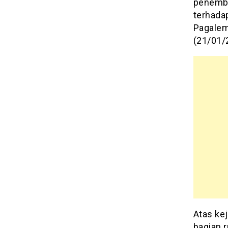
penemba
terhada
Pagalem
(21/01/
Atas ke
bagian r