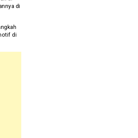
annya di
langkah
otif di