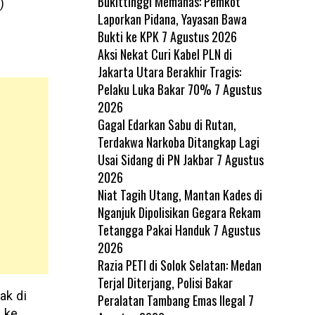
Bukittinggi Memanas: Pemkot
)
Laporkan Pidana, Yayasan Bawa
Bukti ke KPK
7 Agustus 2026
Aksi Nekat Curi Kabel PLN di
Jakarta Utara Berakhir Tragis:
Pelaku Luka Bakar 70%
7 Agustus
2026
Gagal Edarkan Sabu di Rutan,
Terdakwa Narkoba Ditangkap Lagi
Usai Sidang di PN Jakbar
7 Agustus
2026
Niat Tagih Utang, Mantan Kades di
Nganjuk Dipolisikan Gegara Rekam
Tetangga Pakai Handuk
7 Agustus
2026
Razia PETI di Solok Selatan: Medan
Terjal Diterjang, Polisi Bakar
ak di
Peralatan Tambang Emas Ilegal
7
i ke