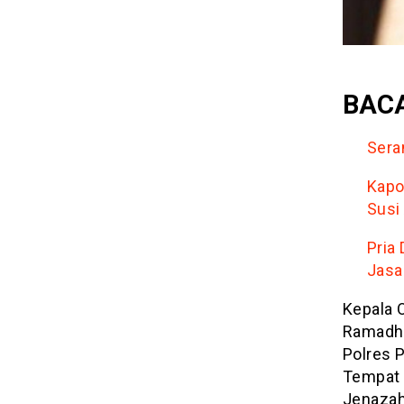
BACA
Sera
Kapo
Susi
Pria
Jasa
Kepala 
Ramadha
Polres 
Tempat 
Jenazah 