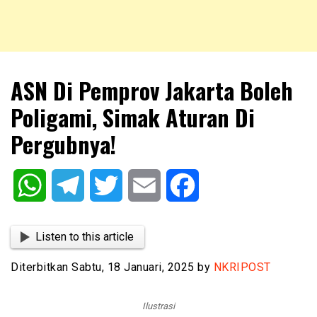
NKRIPOST – VOX POPULI PRO PATRIA
NKRIPOST
ASN Di Pemprov Jakarta Boleh
Poligami, Simak Aturan Di
Pergubnya!
WhatsApp
Telegram
Twitter
Email
Facebook
Listen to this article
Diterbitkan Sabtu, 18 Januari, 2025 by
NKRIPOST
Ilustrasi