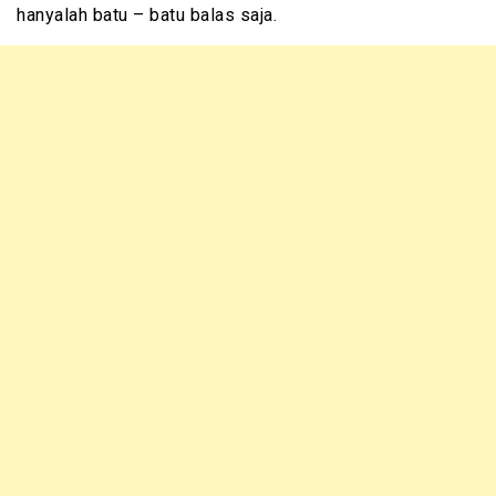
hanyalah batu – batu balas saja.