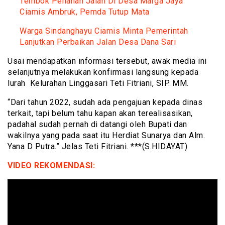
Tembok Penahan Jalan Di Desa Marga Jaya
Ciamis Ambruk, Pemda Tutup Mata
Warga Sindanghayu Ciamis Minta Pemerintah
Lanjutkan Perbaikan Jalan Desa Dana Sari
Usai mendapatkan informasi tersebut, awak media ini
selanjutnya melakukan konfirmasi langsung kepada
lurah Kelurahan Linggasari Teti Fitriani, SIP. MM.
“Dari tahun 2022, sudah ada pengajuan kepada dinas
terkait, tapi belum tahu kapan akan terealisasikan,
padahal sudah pernah di datangi oleh Bupati dan
wakilnya yang pada saat itu Herdiat Sunarya dan Alm.
Yana D Putra.” Jelas Teti Fitriani. ***(S.HIDAYAT)
VIDEO REKOMENDASI: