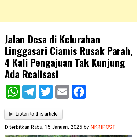
NKRIPOST – VOX POPULI PRO PATRIA
NKRIPOST
Jalan Desa di Kelurahan
Linggasari Ciamis Rusak Parah,
4 Kali Pengajuan Tak Kunjung
Ada Realisasi
WhatsApp
Telegram
Twitter
Email
Facebook
Listen to this article
Diterbitkan Rabu, 15 Januari, 2025 by
NKRIPOST