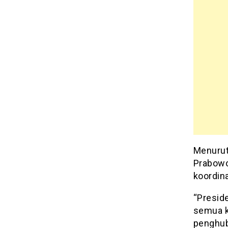
Menurut
Prabowo
koordin
“Presid
semua k
penghub