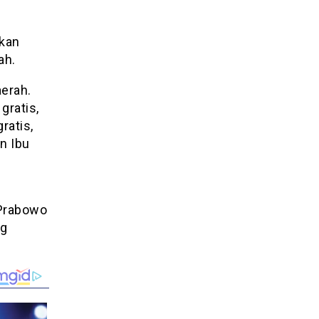
nkan
ah.
erah.
gratis,
ratis,
n Ibu
 Prabowo
ng