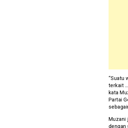
“Suatu 
terkait 
kata Muz
Partai 
sebagai
Muzani 
dengan 