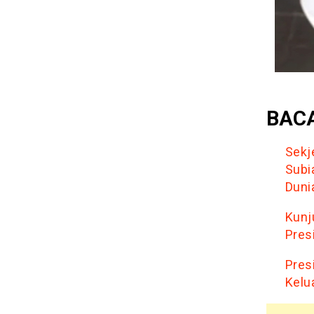
BACA
Sekj
Subi
Duni
Kunj
Pres
Pres
Kelu