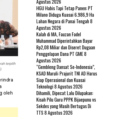
Agustus 2026
HGU Habis Tapi Tetap Panen: PT
Milano Diduga Kuasai 6.986,9 Ha
Lahan Negara di Panai Tengah
8
Agustus 2026
Kalah di MA, Fauzan Fadel
Muhammad Diperintahkan Bayar
Rp2,08 Miliar dan Diseret Dugaan
Penggelapan Dana PT GME
8
Agustus 2026
ah terpilih
“Gembleng Dansat Se-Indonesia”,
).
KSAD Maruli: Prajurit TNI AD Harus
Siap Operasional dan Kuasai
rindra
Teknologi
8 Agustus 2026
a
Dihamili, Dipecat Lalu Dilupakan:
g oleh
Kisah Pilu Guru PPPK Bijaepunu vs
Sekdes yang Masih Bertugas Di
TTS
8 Agustus 2026