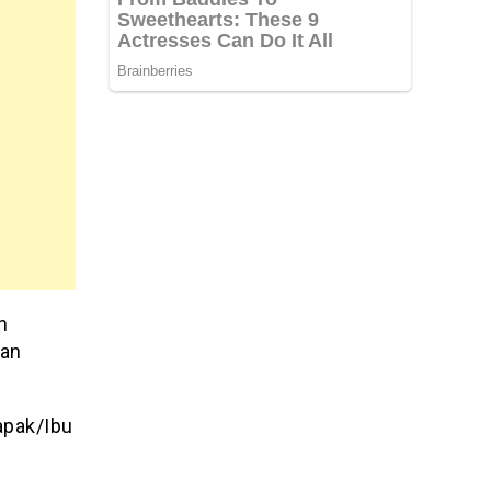
n
dan
apak/Ibu