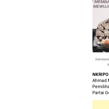
Sekretaris
d
NKRIPO
Ahmad M
Pemilih
Partai G