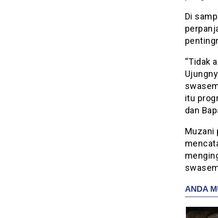
Di samp
perpanj
penting
“Tidak 
Ujungny
swasemb
itu prog
dan Bapa
Muzani 
mencata
menging
swasemb