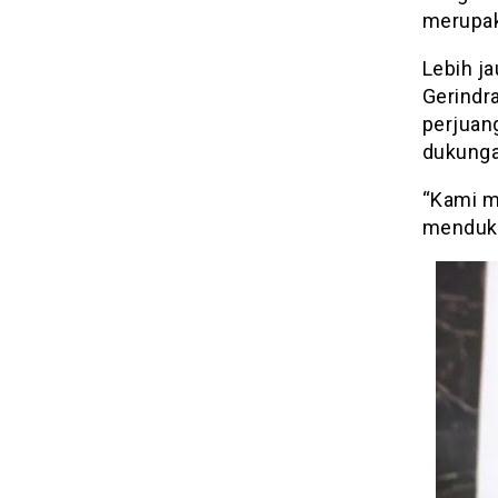
merupak
Lebih ja
Gerindra
perjuang
dukunga
“Kami m
menduku