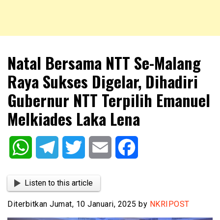
NKRIPOST – VOX POPULI PRO PATRIA
NKRIPOST
Natal Bersama NTT Se-Malang
Raya Sukses Digelar, Dihadiri
Gubernur NTT Terpilih Emanuel
Melkiades Laka Lena
WhatsApp
Telegram
Twitter
Email
Facebook
Listen to this article
Diterbitkan Jumat, 10 Januari, 2025 by
NKRIPOST