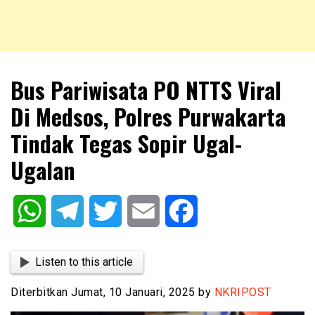
NKRIPOST – VOX POPULI PRO PATRIA
NKRIPOST
Bus Pariwisata PO NTTS Viral
Di Medsos, Polres Purwakarta
Tindak Tegas Sopir Ugal-
Ugalan
WhatsApp
Telegram
Twitter
Email
Facebook
Listen to this article
Diterbitkan Jumat, 10 Januari, 2025 by
NKRIPOST