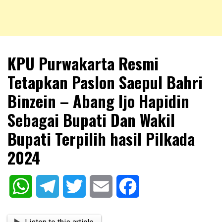
NKRIPOST – VOX POPULI PRO PATRIA
NKRIPOST
KPU Purwakarta Resmi
Tetapkan Paslon Saepul Bahri
Binzein – Abang Ijo Hapidin
Sebagai Bupati Dan Wakil
Bupati Terpilih hasil Pilkada
2024
WhatsApp
Telegram
Twitter
Email
Facebook