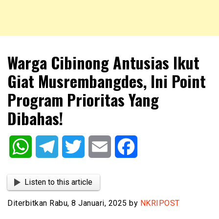
NKRIPOST – VOX POPULI PRO PATRIA
NKRIPOST
Warga Cibinong Antusias Ikut
Giat Musrembangdes, Ini Point
Program Prioritas Yang
Dibahas!
WhatsApp
Telegram
Twitter
Email
Facebook
Listen to this article
Diterbitkan Rabu, 8 Januari, 2025 by
NKRIPOST