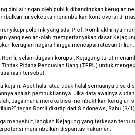
ng dinilai ringan oleh publik dibandingkan kerugian n
timbulkan ini seketika menimbulkan kontroversi di mas
, menyikapi polemik yang ada, Prof. Romli akhirnya me
an yang seolah-olah mempertanyakan dasar Kejagun
kan kerugian negara hingga mencapai ratusan triliun.
 Romli, selain dugaan korupsi, Kejagung turut mena
 Tindak Pidana Pencucian Uang (TPPU) untuk mengeja
rusahaan tersebut.
u kejam. Aset halal atau tidak halal semuanya bisa disi
annya adalah pembuktiannya. Jika data awalnya sudah
lah, bagaimana mereka bisa membuktikan kerugian 
iliun?” tegas Romli dikutip dari Sindonews, Rabu (3/1)
uga menyebut, langkah Kejagung yang terkesan terbur
berpotensi menimbulkan disparitas hukuman.