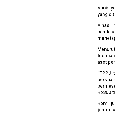
Vonis ya
yang di
Alhasil
pandang
menetap
Menurut
tuduhan
aset pe
“TPPU it
persoal
bermasa
Rp300 tr
Romli j
justru 