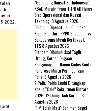
“Gembleng Dansat Se-Indonesia”,
telah
KSAD Maruli: Prajurit TNI AD Harus
adi
Siap Operasional dan Kuasai
layah
Teknologi
8 Agustus 2026
15-2022.
Dihamili, Dipecat Lalu Dilupakan:
Kisah Pilu Guru PPPK Bijaepunu vs
Sekdes yang Masih Bertugas Di
TTS
8 Agustus 2026
Diancam Dibunuh Usai Tagih
Utang, Korban Dugaan
Penganiayaan Oknum Kades Kunti
Ponorogo Minta Perlindungan
Polisi
8 Agustus 2026
2 Polisi Polda Jambi Ditangkap
Kasus “Calo” Rekrutmen Bintara
2026, 12 Orang Jadi Korban
8
Agustus 2026
audit
‘TIM Telah Mati’: Seniman Segel