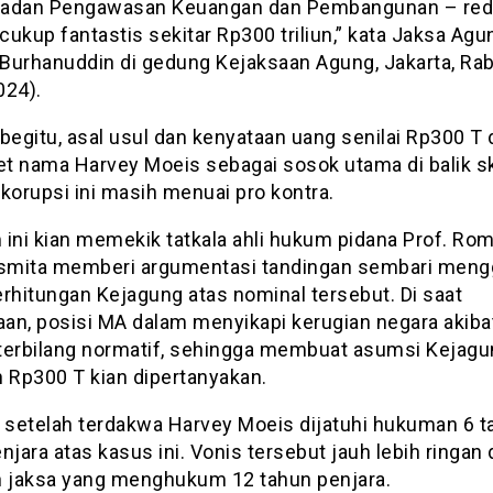
adan Pengawasan Keuangan dan Pembangunan – red
 cukup fantastis sekitar Rp300 triliun,” kata Jaksa Agu
r Burhanuddin di gedung Kejaksaan Agung, Jakarta, Ra
024).
begitu, asal usul dan kenyataan uang senilai Rp300 T
t nama Harvey Moeis sebagai sosok utama di balik s
korupsi ini masih menuai pro kontra.
ini kian memekik tatkala ahli hukum pidana Prof. Rom
mita memberi argumentasi tandingan sembari meng
erhitungan Kejagung atas nominal tersebut. Di saat
an, posisi MA dalam menyikapi kerugian negara akiba
a terbilang normatif, sehingga membuat asumsi Kejagu
n Rp300 T kian dipertanyakan.
, setelah terdakwa Harvey Moeis dijatuhi hukuman 6 t
njara atas kasus ini. Vonis tersebut jauh lebih ringan 
n jaksa yang menghukum 12 tahun penjara.