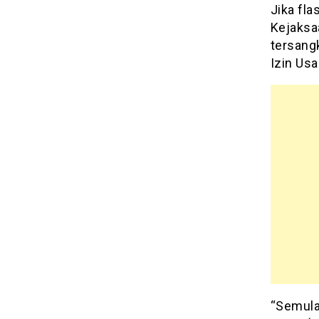
Jika fl
Kejaksa
tersang
Izin Us
“Semula 