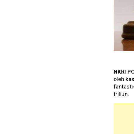
NKRI P
oleh ka
fantasti
triliun.