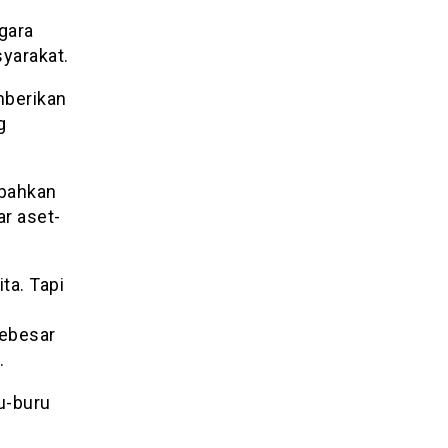
egara
yarakat.
mberikan
g
mbahkan
r aset-
ta. Tapi
sebesar
.
u-buru