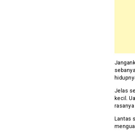
Jangank
sebanya
hidupny
Jelas se
kecil. U
rasanya
Lantas s
menguasa