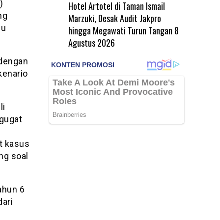
)
Hotel Artotel di Taman Ismail
ng
Marzuki, Desak Audit Jakpro
bu
hingga Megawati Turun Tangan
8
Agustus 2026
 dengan
kenario
li
gugat
t kasus
ng soal
ahun 6
dari