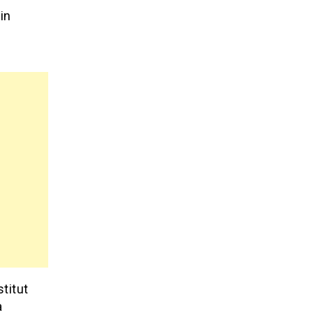
in
titut
a