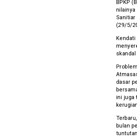
BPKP (B
nilainya
Sanitia
(29/5/2
Kendati 
menyere
skandal 
Problem 
Atmasas
dasar p
bersama
ini jug
kerugia
Terbaru
bulan pe
tuntuta