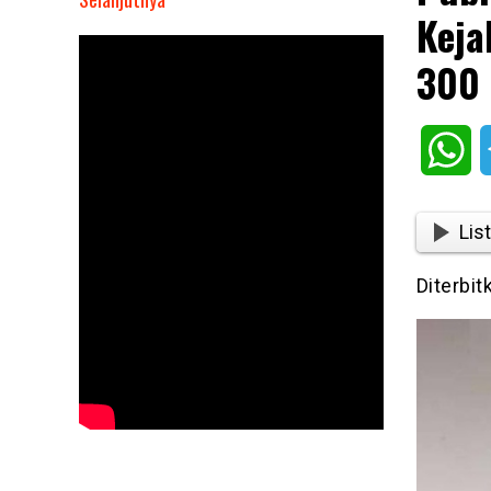
Keja
Publik
Amati
300 
Pandangan
Ahli
dan
Wh
Kejaksaan
Agung
Soal
List
Polemik
Korupsi
Diterbit
300
T