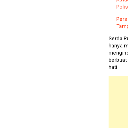
Poli
Pers
Tamp
Serda R
hanya me
mengins
berbuat
hati.