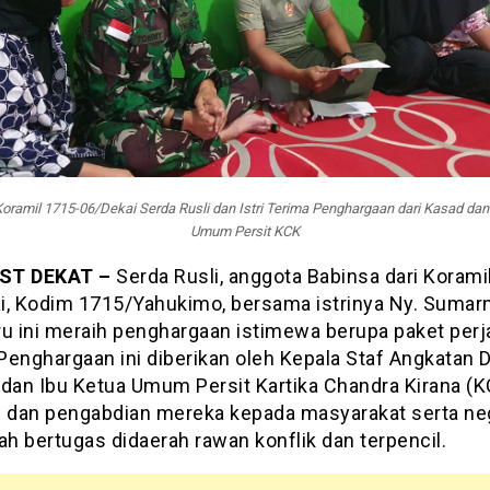
oramil 1715-06/Dekai Serda Rusli dan Istri Terima Penghargaan dari Kasad dan
Umum Persit KCK
ST DEKAT –
Serda Rusli, anggota Babinsa dari Korami
i, Kodim 1715/Yahukimo, bersama istrinya Ny. Sumarni
ru ini meraih penghargaan istimewa berupa paket perj
Penghargaan ini diberikan oleh Kepala Staf Angkatan D
 dan Ibu Ketua Umum Persit Kartika Chandra Kirana (K
i dan pengabdian mereka kepada masyarakat serta ne
ah bertugas didaerah rawan konflik dan terpencil.