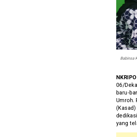
KCK
Babinsa K
NKRIPO
06/Deka
baru-ba
Umroh. 
(Kasad)
dedikas
yang tel