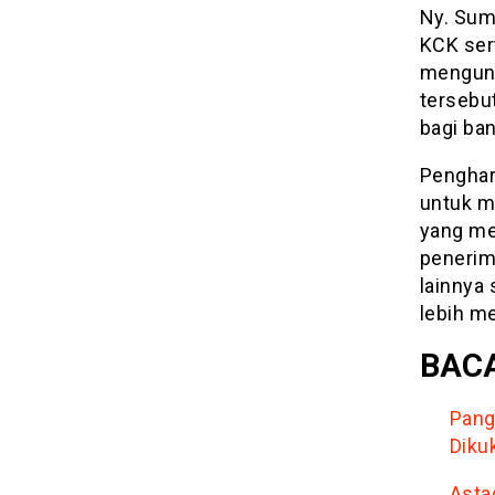
Ny. Suma
KCK ser
mengung
tersebut
bagi ba
Penghar
untuk m
yang me
penerim
lainnya
lebih m
BACA
Pang
Diku
Asta