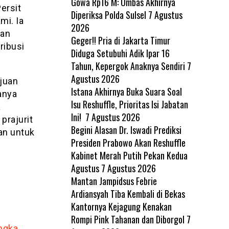
Gowa Rp16 M: Ombas Akhirnya
ersit
Diperiksa Polda Sulsel
7 Agustus
mi. Ia
2026
aan
Geger!! Pria di Jakarta Timur
ribusi
Diduga Setubuhi Adik Ipar 16
Tahun, Kepergok Anaknya Sendiri
7
Agustus 2026
juan
Istana Akhirnya Buka Suara Soal
anya
Isu Reshuffle, Prioritas Isi Jabatan
a
Ini!
7 Agustus 2026
prajurit
Begini Alasan Dr. Iswadi Prediksi
an untuk
Presiden Prabowo Akan Reshuffle
Kabinet Merah Putih Pekan Kedua
Agustus
7 Agustus 2026
Mantan Jampidsus Febrie
Ardiansyah Tiba Kembali di Bekas
h
Kantornya Kejagung Kenakan
Rompi Pink Tahanan dan Diborgol
7
angka