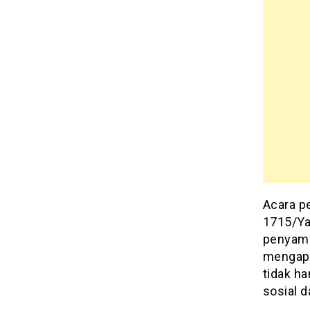
Acara p
1715/Ya
penyamp
mengapre
tidak ha
sosial 