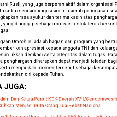
rni Rusli, yang juga berperan aktif dalam organisasi P
ta setia mendampingi suami di daerah penugasan sua
kapkan rasa syukur dan terima kasih atas pengharg
, yang dianggap sebagai motivasi untuk terus berkont
ngsa.
gaan Umroh ini adalah bagian dari program yang bertu
emberikan apresiasi kepada anggota TNI dan keluarg
nunjukkan dedikasi serta integritas dalam tugas. Par
a penghargaan diharapkan dapat menjadi teladan bagi 
 serta menjadikan momen tersebut sebagai kesempat
endekatkan diri kepada Tuhan.
 JUGA:
dam Dan Ketua Persit KCK Daerah XVII/Cenderawasi
kuhkan Menjadi Duta Orang Tua Hebat Nasional
ga!! Presiden Persiraja Zulfikar SBY Resmi Jadi Ters