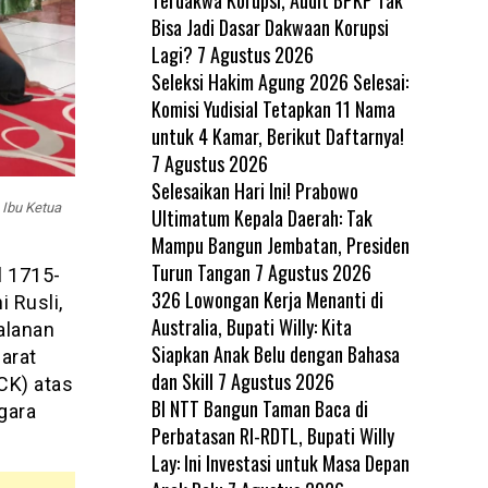
Bisa Jadi Dasar Dakwaan Korupsi
Lagi?
7 Agustus 2026
Seleksi Hakim Agung 2026 Selesai:
Komisi Yudisial Tetapkan 11 Nama
untuk 4 Kamar, Berikut Daftarnya!
7 Agustus 2026
Selesaikan Hari Ini! Prabowo
 Ibu Ketua
Ultimatum Kepala Daerah: Tak
Mampu Bangun Jembatan, Presiden
Turun Tangan
7 Agustus 2026
l 1715-
326 Lowongan Kerja Menanti di
 Rusli,
Australia, Bupati Willy: Kita
alanan
Siapkan Anak Belu dengan Bahasa
arat
dan Skill
7 Agustus 2026
CK) atas
BI NTT Bangun Taman Baca di
gara
Perbatasan RI-RDTL, Bupati Willy
Lay: Ini Investasi untuk Masa Depan