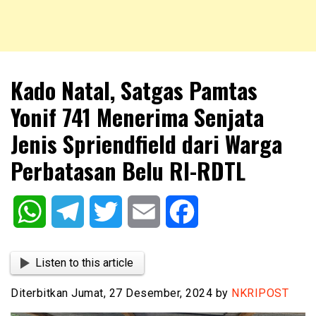
NKRIPOST – VOX POPULI PRO PATRIA
NKRIPOST
Kado Natal, Satgas Pamtas
Yonif 741 Menerima Senjata
Jenis Spriendfield dari Warga
Perbatasan Belu RI-RDTL
WhatsApp
Telegram
Twitter
Email
Facebook
Listen to this article
Diterbitkan Jumat, 27 Desember, 2024 by
NKRIPOST