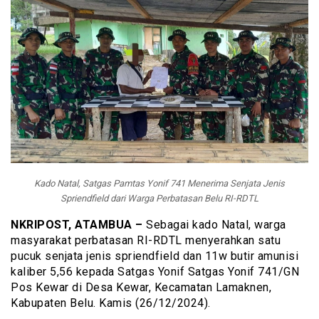
Kado Natal, Satgas Pamtas Yonif 741 Menerima Senjata Jenis
Spriendfield dari Warga Perbatasan Belu RI-RDTL
NKRIPOST, ATAMBUA –
Sebagai kado Natal, warga
masyarakat perbatasan RI-RDTL menyerahkan satu
pucuk senjata jenis spriendfield dan 11w butir amunisi
kaliber 5,56 kepada Satgas Yonif Satgas Yonif 741/GN
Pos Kewar di Desa Kewar, Kecamatan Lamaknen,
Kabupaten Belu. Kamis (26/12/2024).