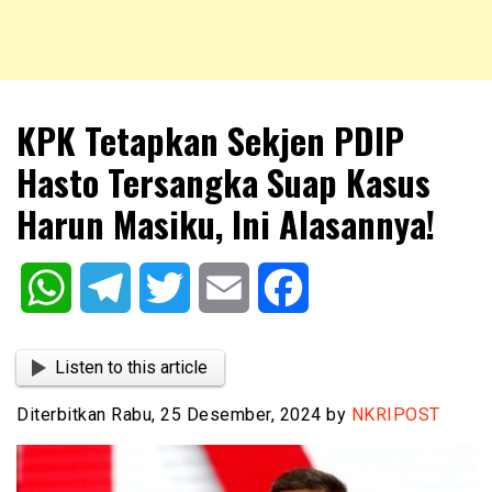
NKRIPOST – VOX POPULI PRO PATRIA
NKRIPOST
KPK Tetapkan Sekjen PDIP
Hasto Tersangka Suap Kasus
Harun Masiku, Ini Alasannya!
WhatsApp
Telegram
Twitter
Email
Facebook
Listen to this article
Diterbitkan Rabu, 25 Desember, 2024 by
NKRIPOST