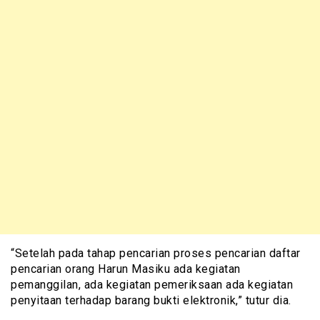
“Setelah pada tahap pencarian proses pencarian daftar
pencarian orang Harun Masiku ada kegiatan
pemanggilan, ada kegiatan pemeriksaan ada kegiatan
penyitaan terhadap barang bukti elektronik,” tutur dia.