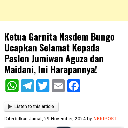
NKRIPOST – VOX POPULI PRO PATRIA
NKRIPOST
Ketua Garnita Nasdem Bungo
Ucapkan Selamat Kepada
Paslon Jumiwan Aguza dan
Maidani, Ini Harapannya!
WhatsApp
Telegram
Twitter
Email
Facebook
Listen to this article
Diterbitkan Jumat, 29 November, 2024 by
NKRIPOST