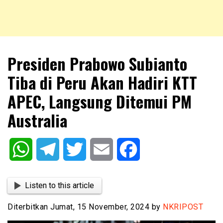
NKRIPOST – VOX POPULI PRO PATRIA
NKRIPOST
Presiden Prabowo Subianto
Tiba di Peru Akan Hadiri KTT
APEC, Langsung Ditemui PM
Australia
WhatsApp
Telegram
Twitter
Email
Facebook
Listen to this article
Diterbitkan Jumat, 15 November, 2024 by
NKRIPOST