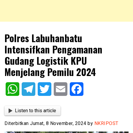
NKRIPOST – VOX POPULI PRO PATRIA
NKRIPOST
Polres Labuhanbatu
Intensifkan Pengamanan
Gudang Logistik KPU
Menjelang Pemilu 2024
WhatsApp
Telegram
Twitter
Email
Facebook
Listen to this article
Diterbitkan Jumat, 8 November, 2024 by
NKRIPOST