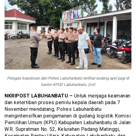
Petugas kepolisian dari Polres Labuhanbatu terlihat sedang apel pagi di
kantor KPUD Labuhanbatu. (Ist)
NKRIPOST LABUHANBATU –
Untuk menjaga keamanan
dan ketertiban proses pemilu kepala daerah pada 7
November mendatang, Polres Labuhanbatu
mengintensifkan pengamanan di gudang logistik Komisi
Pemilihan Umum (KPU) Kabupaten Labuhanbatu di Jalan
W.R. Supratman No. 52, Kelurahan Padang Matinggi,
Kecamatan Rantau Utara, Kabupaten Labuhanbatu, dan