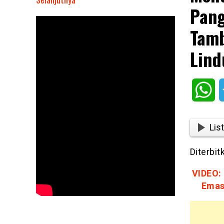
Pang
Menteri
Kehutanan
Tamb
Temui
Kapolri
Lind
Dan
Panglima
TNI
Wh
Bahas
Soal
Hutan,
List
Tambang
Emas
Diterbi
Ilegal
Dalam
VIDEO:
Hutan
Emas
Lindung
Di