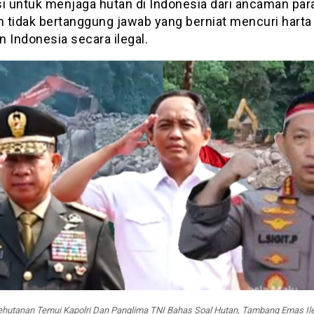
si untuk menjaga hutan di Indonesia dari ancaman pa
 tidak bertanggung jawab yang berniat mencuri harta
 Indonesia secara ilegal.
ehutanan Temui Kapolri Dan Panglima TNI Bahas Soal Hutan, Tambang Emas Il