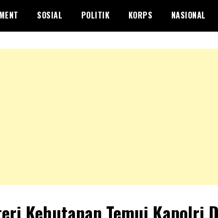
NMENT
SOSIAL
POLITIK
KORPS
NASIONAL
eri Kehutanan Temui Kapolri 