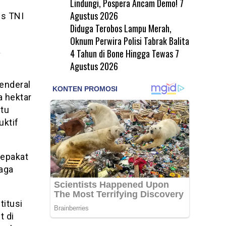
Lindungi, Pospera Ancam Demo!
7
Agustus 2026
es TNI
Diduga Terobos Lampu Merah,
Oknum Perwira Polisi Tabrak Balita
a
4 Tahun di Bone Hingga Tewas
7
Agustus 2026
enderal
 hektar
itu
uktif
sepakat
aga
titusi
t di