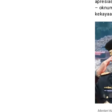
apresia
– oknum
kekayaan
Menteri K