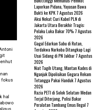
Bukittinggi Memanas: Pemkot
Laporkan Pidana, Yayasan Bawa
Bukti ke KPK
7 Agustus 2026
Aksi Nekat Curi Kabel PLN di
Jakarta Utara Berakhir Tragis:
Pelaku Luka Bakar 70%
7 Agustus
2026
Gagal Edarkan Sabu di Rutan,
Terdakwa Narkoba Ditangkap Lagi
Antoni
Usai Sidang di PN Jakbar
7 Agustus
git
2026
Menhut
Niat Tagih Utang, Mantan Kades di
Nganjuk Dipolisikan Gegara Rekam
anan
Tetangga Pakai Handuk
7 Agustus
i fokus
2026
Razia PETI di Solok Selatan: Medan
k hal
Terjal Diterjang, Polisi Bakar
Prabowo
Peralatan Tambang Emas Ilegal
7
aligus