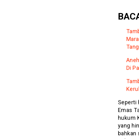
BACA
Tamb
Mara
Tang
Aneh
Di P
Tamb
Keru
Seperti 
Emas Tan
hukum K
yang hin
bahkan 