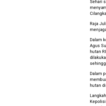
Sehari s
menyamb
Cilangka
Raja Ju
menjaga
Dalam k
Agus Su
hutan RI
dilakuka
sehingg
Dalam p
membua
hutan di
Langkah
Kepolisi