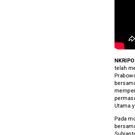
NKRIPO
telah m
Prabowo
bersama
memperb
permasa
Utama y
Pada mo
bersama
Subiant