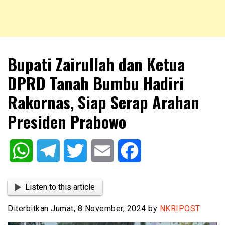
NKRIPOST – VOX POPULI PRO PATRIA
NKRIPOST
Bupati Zairullah dan Ketua
DPRD Tanah Bumbu Hadiri
Rakornas, Siap Serap Arahan
Presiden Prabowo
WhatsApp
Telegram
Twitter
Email
Facebook
Listen to this article
Diterbitkan Jumat, 8 November, 2024 by
NKRIPOST