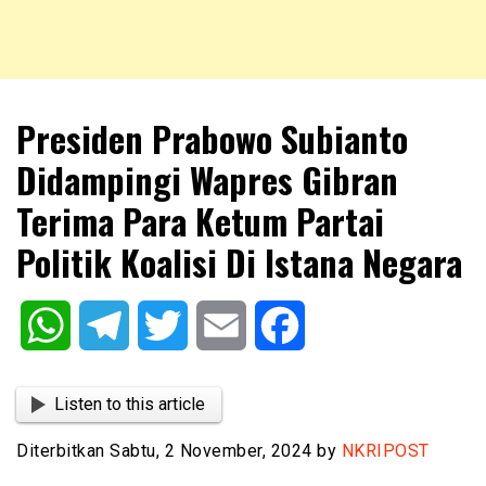
NKRIPOST – VOX POPULI PRO PATRIA
NKRIPOST
Presiden Prabowo Subianto
Didampingi Wapres Gibran
Terima Para Ketum Partai
Politik Koalisi Di Istana Negara
WhatsApp
Telegram
Twitter
Email
Facebook
Listen to this article
Diterbitkan Sabtu, 2 November, 2024 by
NKRIPOST