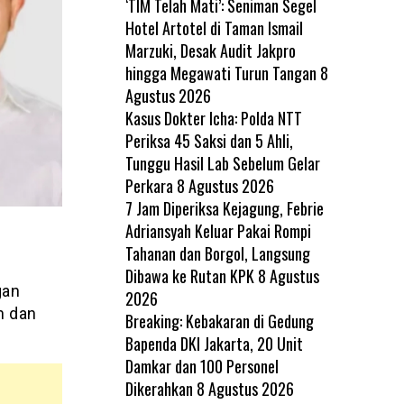
‘TIM Telah Mati’: Seniman Segel
Hotel Artotel di Taman Ismail
Marzuki, Desak Audit Jakpro
hingga Megawati Turun Tangan
8
Agustus 2026
Kasus Dokter Icha: Polda NTT
Periksa 45 Saksi dan 5 Ahli,
Tunggu Hasil Lab Sebelum Gelar
Perkara
8 Agustus 2026
7 Jam Diperiksa Kejagung, Febrie
Adriansyah Keluar Pakai Rompi
Tahanan dan Borgol, Langsung
Dibawa ke Rutan KPK
8 Agustus
gan
2026
n dan
Breaking: Kebakaran di Gedung
Bapenda DKI Jakarta, 20 Unit
Damkar dan 100 Personel
Dikerahkan
8 Agustus 2026