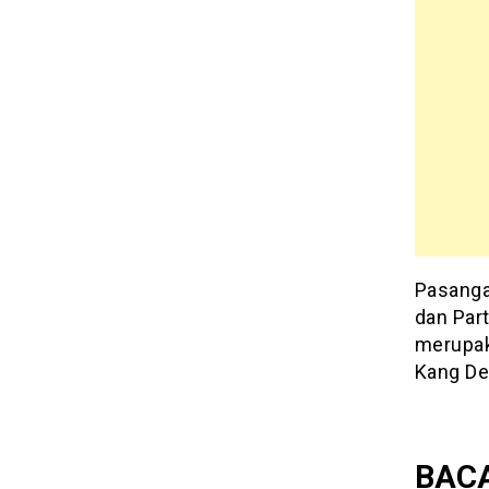
Pasanga
dan Part
merupak
Kang De
BACA