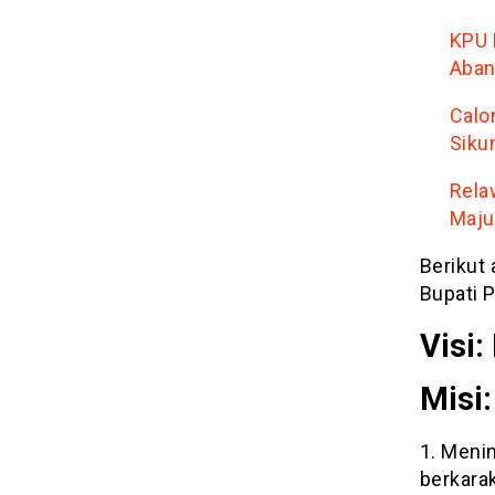
KPU 
Aban
Calo
Siku
Rela
Maju
Berikut 
Bupati 
Visi
Misi:
1. Meni
berkarak