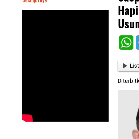
Hapi
Saepul
Bahri
Usun
Binzein
dan
Abang
Wh
Ijo
Hapidin
Maju
List
Pilkada
Purwakarta
Diterbi
2024
Usung
Visi
Purwakarta
Istimewa