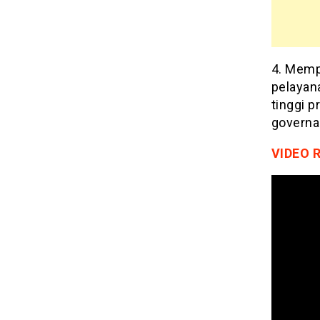
4. Memp
pelayana
tinggi p
governa
VIDEO 