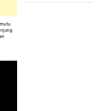
 mutu
unjung
ean