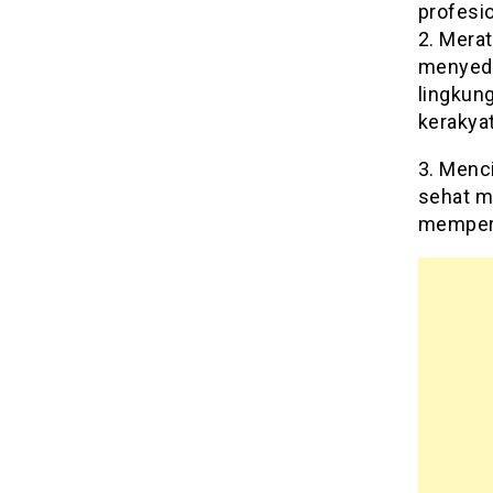
profesi
2. Mera
menyedi
lingkun
kerakyat
3. Menc
sehat m
memperm