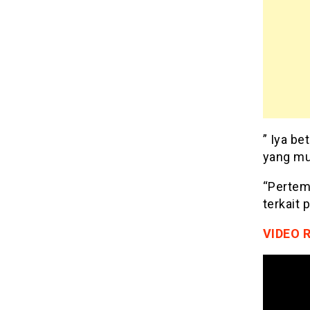
” Iya be
yang mul
“Pertem
terkait 
VIDEO 