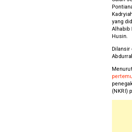
Pontian
Kadryia
yang did
Alhabib 
Husin.
Dilansir
Abdurra
Menurut
pertem
penegak
(NKRI) 