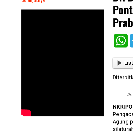
Pont
Dr.
Didi
Prab
Tasidi
Temui
Sultan
Wh
IX
Pontianak
Usai
List
Hadiri
Undangan
Diterbi
Prabowo,
Bahas
Ini!
Dr.
NKRIPO
Pengaca
Agung p
silatur