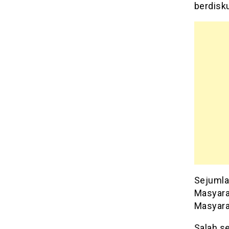
berdisk
Sejumla
Masyara
Masyara
Salah se