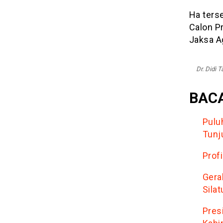
Ha terse
Calon P
Jaksa A
Dr. Didi 
BACA
Pulu
Tunju
Profi
Gerak
Sila
Pres