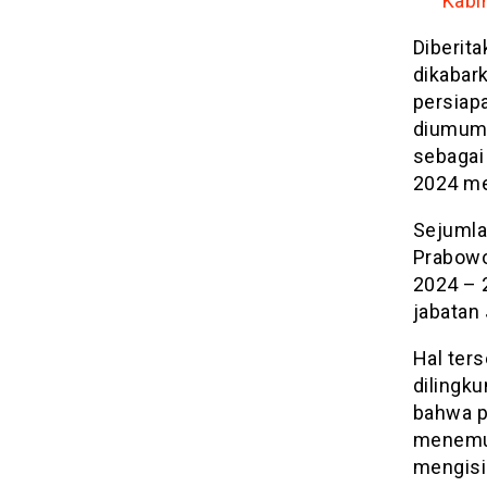
Kabi
Diberit
dikabar
persiap
diumumk
sebagai
2024 me
Sejumla
Prabowo
2024 – 
jabatan
Hal ter
dilingk
bahwa pr
menemui
mengisi