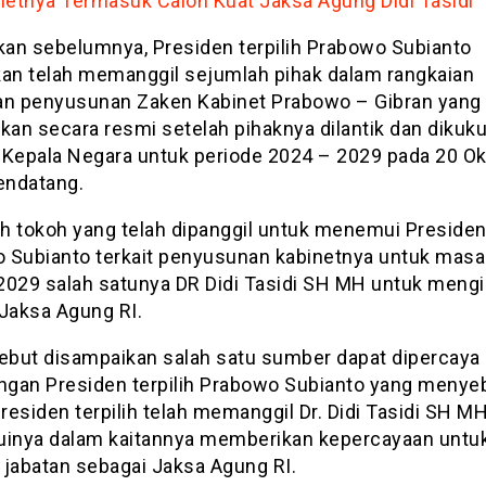
netnya Termasuk Calon Kuat Jaksa Agung Didi Tasidi
akan sebelumnya, Presiden terpilih Prabowo Subianto
kan telah memanggil sejumlah pihak dalam rangkaian
an penyusunan Zaken Kabinet Prabowo – Gibran yang 
an secara resmi setelah pihaknya dilantik dan dikuk
 Kepala Negara untuk periode 2024 – 2029 pada 20 O
ndatang.
h tokoh yang telah dipanggil untuk menemui Presiden 
 Subianto terkait penyusunan kabinetnya untuk masa 
2029 salah satunya DR Didi Tasidi SH MH untuk mengi
 Jaksa Agung RI.
sebut disampaikan salah satu sumber dapat dipercaya
ungan Presiden terpilih Prabowo Subianto yang menye
esiden terpilih telah memanggil Dr. Didi Tasidi SH M
nya dalam kaitannya memberikan kepercayaan untu
 jabatan sebagai Jaksa Agung RI.