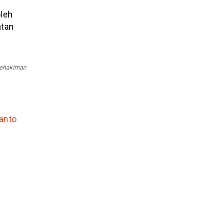
oleh
atan
 Kehakiman
anto