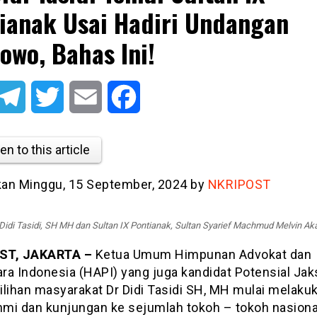
ianak Usai Hadiri Undangan
owo, Bahas Ini!
atsApp
Telegram
Twitter
Email
Facebook
en to this article
tkan Minggu, 15 September, 2024 by
NKRIPOST
 Didi Tasidi, SH MH dan Sultan IX Pontianak, Sultan Syarief Machmud Melvin Aka
ST, JAKARTA –
Ketua Umum Himpunan Advokat dan
ra Indonesia (HAPI) yang juga kandidat Potensial Jak
ilihan masyarakat Dr Didi Tasidi SH, MH mulai melaku
ahmi dan kunjungan ke sejumlah tokoh – tokoh nasiona