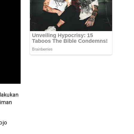
elakukan
kiman
ojo