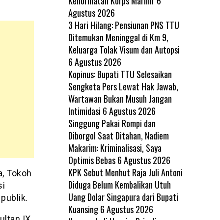
Kehormatan Korps Marinir
6
Agustus 2026
3 Hari Hilang: Pensiunan PNS TTU
Ditemukan Meninggal di Km 9,
Keluarga Tolak Visum dan Autopsi
6 Agustus 2026
Kopinus: Bupati TTU Selesaikan
Sengketa Pers Lewat Hak Jawab,
Wartawan Bukan Musuh Jangan
Intimidasi
6 Agustus 2026
Singgung Pakai Rompi dan
Diborgol Saat Ditahan, Nadiem
Makarim: Kriminalisasi, Saya
Optimis Bebas
6 Agustus 2026
KPK Sebut Menhut Raja Juli Antoni
a, Tokoh
Diduga Belum Kembalikan Utuh
si
Uang Dolar Singapura dari Bupati
publik.
Kuansing
6 Agustus 2026
ultan IX