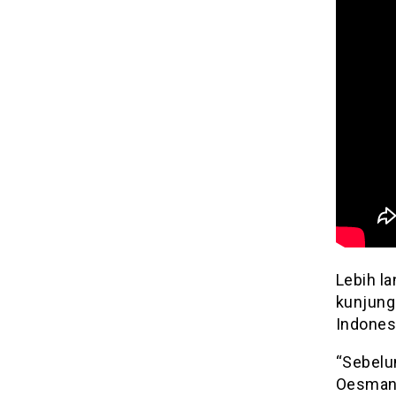
Lebih la
kunjung
Indones
“Sebelu
Oesman.