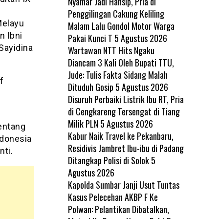
Nyamar Jadi Hansip, Pria di
Penggilingan Cakung Keliling
Melayu
Malam Lalu Gondol Motor Warga
n Ibni
Pakai Kunci T
5 Agustus 2026
Sayidina
Wartawan NTT Hits Ngaku
Diancam 3 Kali Oleh Bupati TTU,
Jude: Tulis Fakta Sidang Malah
f
Dituduh Gosip
5 Agustus 2026
Disuruh Perbaiki Listrik Ibu RT, Pria
di Cengkareng Tersengat di Tiang
Milik PLN
5 Agustus 2026
entang
Kabur Naik Travel ke Pekanbaru,
ndonesia
Residivis Jambret Ibu-ibu di Padang
ti.
Ditangkap Polisi di Solok
5
Agustus 2026
Kapolda Sumbar Janji Usut Tuntas
Kasus Pelecehan AKBP F Ke
Polwan: Pelantikan Dibatalkan,