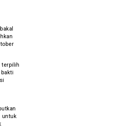
bakal
uhkan
ktober
terpilih
bakti
si
butkan
H untuk
k