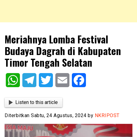
NKRIPOST – VOX POPULI PRO PATRIA
NKRIPOST
Meriahnya Lomba Festival
Budaya Dagrah di Kabupaten
Timor Tengah Selatan
WhatsApp
Telegram
Twitter
Email
Facebook
Listen to this article
Diterbitkan Sabtu, 24 Agustus, 2024 by
NKRIPOST