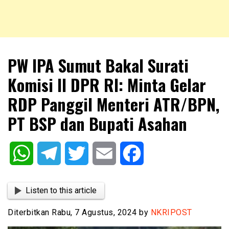
NKRIPOST – VOX POPULI PRO PATRIA
NKRIPOST
PW IPA Sumut Bakal Surati
Komisi II DPR RI: Minta Gelar
RDP Panggil Menteri ATR/BPN,
PT BSP dan Bupati Asahan
WhatsApp
Telegram
Twitter
Email
Facebook
Listen to this article
Diterbitkan Rabu, 7 Agustus, 2024 by
NKRIPOST