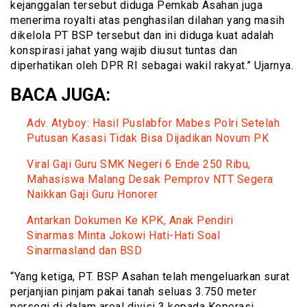
kejanggalan tersebut diduga Pemkab Asahan juga
menerima royalti atas penghasilan dilahan yang masih
dikelola PT BSP tersebut dan ini diduga kuat adalah
konspirasi jahat yang wajib diusut tuntas dan
diperhatikan oleh DPR RI sebagai wakil rakyat.” Ujarnya.
BACA JUGA:
Adv. Atyboy: Hasil Puslabfor Mabes Polri Setelah
Putusan Kasasi Tidak Bisa Dijadikan Novum PK
Viral Gaji Guru SMK Negeri 6 Ende 250 Ribu,
Mahasiswa Malang Desak Pemprov NTT Segera
Naikkan Gaji Guru Honorer
Antarkan Dokumen Ke KPK, Anak Pendiri
Sinarmas Minta Jokowi Hati-Hati Soal
Sinarmasland dan BSD
“Yang ketiga, PT. BSP Asahan telah mengeluarkan surat
perjanjian pinjam pakai tanah seluas 3.750 meter
persegi di dalam areal divisi 3 kepada Koperasi