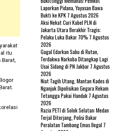
Bukittinggi Memanas: Pemkot
Laporkan Pidana, Yayasan Bawa
Bukti ke KPK
7 Agustus 2026
Aksi Nekat Curi Kabel PLN di
Jakarta Utara Berakhir Tragis:
Pelaku Luka Bakar 70%
7 Agustus
2026
yarakat
Gagal Edarkan Sabu di Rutan,
al itu
Terdakwa Narkoba Ditangkap Lagi
 Barat,
Usai Sidang di PN Jakbar
7 Agustus
2026
 Bogor
Niat Tagih Utang, Mantan Kades di
Barat.
Nganjuk Dipolisikan Gegara Rekam
Tetangga Pakai Handuk
7 Agustus
2026
orelasi
Razia PETI di Solok Selatan: Medan
Terjal Diterjang, Polisi Bakar
Peralatan Tambang Emas Ilegal
7