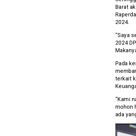
Barat a
Raperda
2024.
“Saya s
2024 DP
Makanya 
Pada ke
membant
terkait 
Keuanga
“Kami na
mohon ha
ada yan