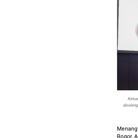
Ketua
diseleng
Menangg
Bogor, 