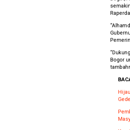
semakin
Raperda 
“Alhamdu
Gubernu
Pemerin
“Dukung
Bogor u
tambahn
BACA
Hija
Ged
Pemb
Masy