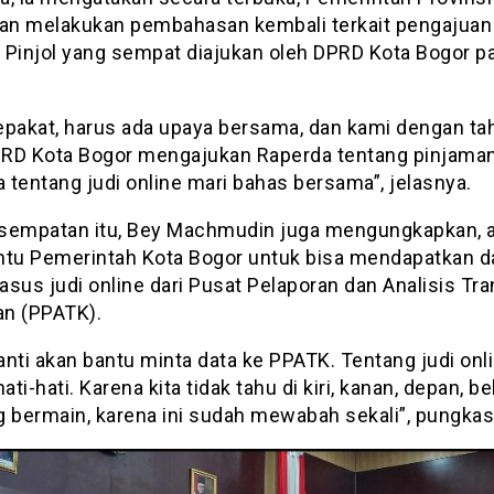
kan melakukan pembahasan kembali terkait pengajuan
 Pinjol yang sempat diajukan oleh DPRD Kota Bogor p
epakat, harus ada upaya bersama, dan kami dengan ta
RD Kota Bogor mengajukan Raperda tentang pinjaman
tentang judi online mari bahas bersama”, jelasnya.
sempatan itu, Bey Machmudin juga mengungkapkan, 
u Pemerintah Kota Bogor untuk bisa mendapatkan d
kasus judi online dari Pusat Pelaporan dan Analisis Tr
n (PPATK).
nti akan bantu minta data ke PPATK. Tentang judi onli
ti-hati. Karena kita tidak tahu di kiri, kanan, depan, b
g bermain, karena ini sudah mewabah sekali”, pungkas