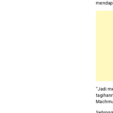
mendapa
“Jadi m
tagihann
Machmudi
Sehingg