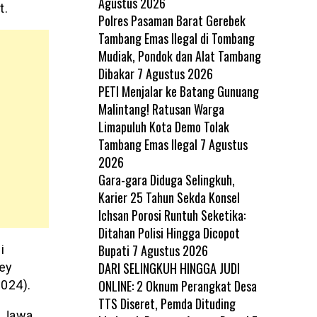
Agustus 2026
t.
Polres Pasaman Barat Gerebek
Tambang Emas Ilegal di Tombang
Mudiak, Pondok dan Alat Tambang
Dibakar
7 Agustus 2026
PETI Menjalar ke Batang Gunuang
Malintang! Ratusan Warga
Limapuluh Kota Demo Tolak
Tambang Emas Ilegal
7 Agustus
2026
Gara-gara Diduga Selingkuh,
Karier 25 Tahun Sekda Konsel
Ichsan Porosi Runtuh Seketika:
Ditahan Polisi Hingga Dicopot
Bupati
7 Agustus 2026
i
DARI SELINGKUH HINGGA JUDI
Bey
ONLINE: 2 Oknum Perangkat Desa
2024).
TTS Diseret, Pemda Dituding
i Jawa