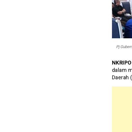
Pj Gubern
NKRIP
dalam m
Daerah 