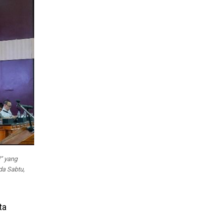
” yang
da Sabtu,
ta