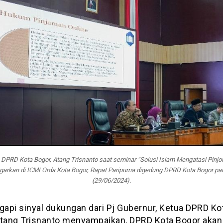
 DPRD Kota Bogor, Atang Trisnanto saat seminar “Solusi Islam Mengatasi Pinjol
garkan di ICMI Orda Kota Bogor, Rapat Paripurna digedung DPRD Kota Bogor pa
(29/06/2024).
api sinyal dukungan dari Pj Gubernur, Ketua DPRD Ko
Atang Trisnanto menyampaikan, DPRD Kota Bogor akan