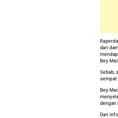
Raperda
dari dam
mendapa
Bey Ma
Sebab, 
sempat 
Bey Mac
menyele
dengan k
Dari inf