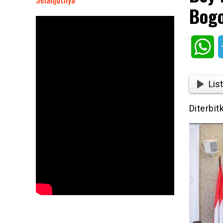
Bogo
Bey
Machmudin
Dukung
Wh
DPRD
Kota
Bogor
List
Perjuangkan
Raperda
Diterbit
Pinjol