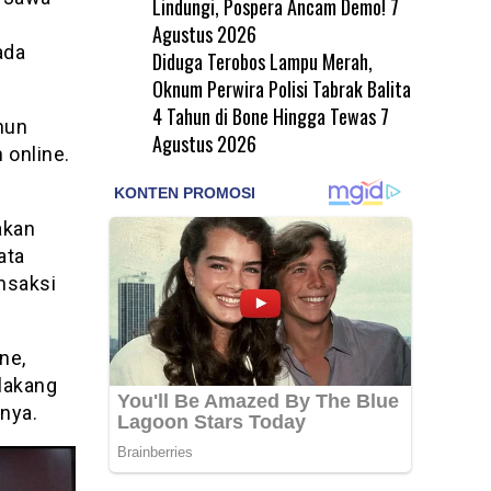
Lindungi, Pospera Ancam Demo!
7
Agustus 2026
ada
Diduga Terobos Lampu Merah,
Oknum Perwira Polisi Tabrak Balita
4 Tahun di Bone Hingga Tewas
7
hun
Agustus 2026
 online.
akan
ata
ansaksi
ne,
elakang
nya.