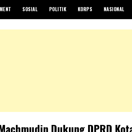
NMENT
SOSIAL
POLITIK
KORPS
NASIONAL
 Machmudin Dukung DPRD Kot