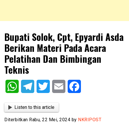
NKRIPOST – VOX POPULI PRO PATRIA
NKRIPOST
Bupati Solok, Cpt, Epyardi Asda
Berikan Materi Pada Acara
Pelatihan Dan Bimbingan
Teknis
WhatsApp
Telegram
Twitter
Email
Facebook
Listen to this article
Diterbitkan Rabu, 22 Mei, 2024 by
NKRIPOST