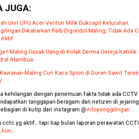
 JUGA:
ah Unit CPU Acer Veriton Milik Dukcapil Kelurahan
gilingan Dikabarkan Raib Digondol Maling, Tidak Ada 
 Aktif
ga!! Maling Gasak Uang di Kotak Derma Gereja Katolik
dral Atambua
 Kawanan Maling Curi Kaca Spion di Duren Sawit Tere
V
wa kehilangan dengan penemuan fakta tidak ada CCTV
endapatkan tanggapan beragam dari netizen di jejarin
Sebagian di kutip dari instagram @
infopenggilingan
 cctc yg aktif.. tapi tiap bulan laporan perawatan CCTV
_kun
.