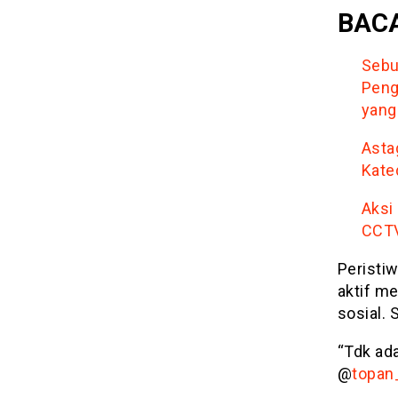
BACA
Sebu
Peng
yang
Asta
Kate
Aksi
CCT
Peristi
aktif m
sosial. 
“Tdk ada
@
topan