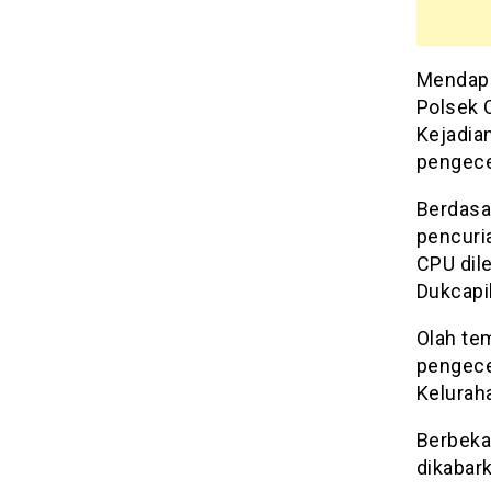
Mendapa
Polsek 
Kejadia
pengece
Berdasar
pencuri
CPU dil
Dukcapi
Olah te
pengece
Keluraha
Berbekal
dikabar