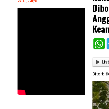
Dibo
Kantor
Lurah
Angg
Penggilingan
Cakung
Kea
Dibobol
Maling,
Warganet
Wh
Sorot
Anggaran
Perawatan
List
CCTV
Hingga
Diterbit
Keamanan!