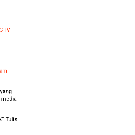
CCTV
kam
 yang
g media
.” Tulis