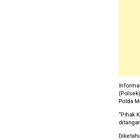
Informas
(Polsek
Polda M
“Pihak 
ditangan
Diketah