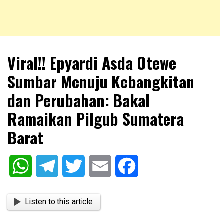
NKRIPOST – VOX POPULI PRO PATRIA
NKRIPOST
Viral!! Epyardi Asda Otewe
Sumbar Menuju Kebangkitan
dan Perubahan: Bakal
Ramaikan Pilgub Sumatera
Barat
WhatsApp
Telegram
Twitter
Email
Facebook
Listen to this article