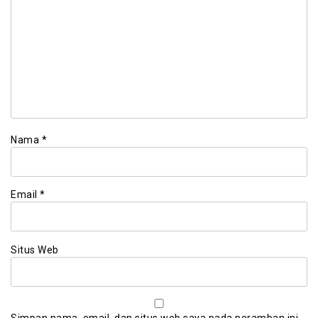
Nama
*
Email
*
Situs Web
Simpan nama, email, dan situs web saya pada peramban ini