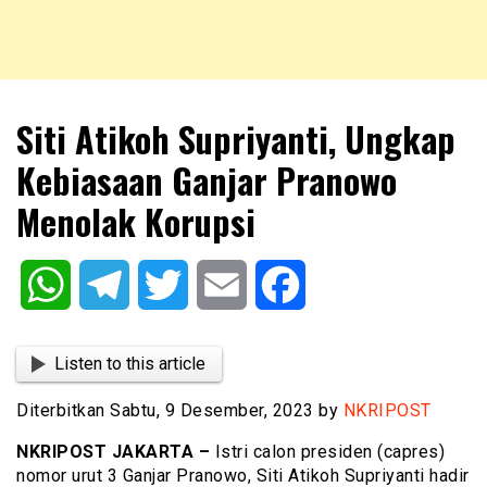
NKRIPOST – VOX POPULI PRO PATRIA
NKRIPOST
Siti Atikoh Supriyanti, Ungkap
Kebiasaan Ganjar Pranowo
Menolak Korupsi
WhatsApp
Telegram
Twitter
Email
Facebook
Listen to this article
Diterbitkan Sabtu, 9 Desember, 2023 by
NKRIPOST
NKRIPOST JAKARTA –
Istri calon presiden (capres)
nomor urut 3 Ganjar Pranowo, Siti Atikoh Supriyanti hadir