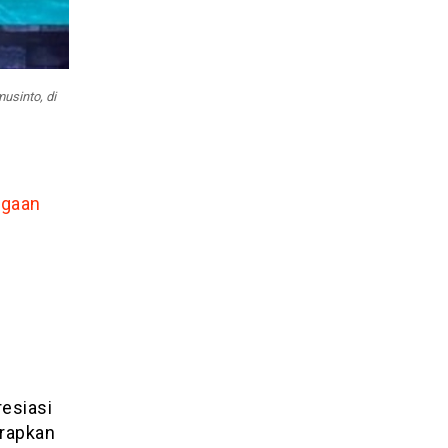
usinto, di
rgaan
esiasi
erapkan