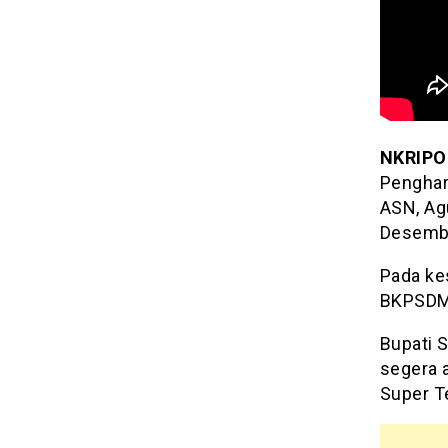
NKRIPO
Penghar
ASN, Ag
Desemb
Pada ke
BKPSDM 
Bupati 
segera 
Super T