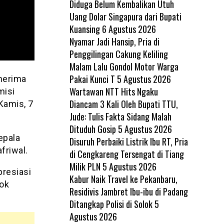
Diduga Belum Kembalikan Utuh
Uang Dolar Singapura dari Bupati
Kuansing
6 Agustus 2026
Nyamar Jadi Hansip, Pria di
Penggilingan Cakung Keliling
Malam Lalu Gondol Motor Warga
Pakai Kunci T
5 Agustus 2026
nerima
Wartawan NTT Hits Ngaku
misi
Diancam 3 Kali Oleh Bupati TTU,
Kamis, 7
Jude: Tulis Fakta Sidang Malah
Dituduh Gosip
5 Agustus 2026
epala
Disuruh Perbaiki Listrik Ibu RT, Pria
friwal.
di Cengkareng Tersengat di Tiang
Milik PLN
5 Agustus 2026
resiasi
Kabur Naik Travel ke Pekanbaru,
lok
Residivis Jambret Ibu-ibu di Padang
Ditangkap Polisi di Solok
5
Agustus 2026