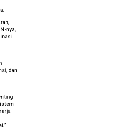
a.
ran,
N-nya,
inasi
n
si, dan
enting
Sistem
nerja
i.”