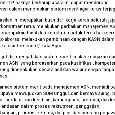
merit.Pihaknya berharap acara ini dapat mendorong
ensi dalam menerapkan sistem merit agar terus terjag
silan ini merupakan buah dari kerja keras seluruh jaja
rkomitmen terus melakukan perbaikan manajemen AS
a merupakan hasil dari komitmen untuk terus berkoord
kolaborasi melakukan pembinaan dengan KASN dalam
kan sistem merit,” kata Agus.
anjut dia mengatakan sistem merit adalah kebijakan da
en ASN,.yang berdasarkan pada kualifikasi, kompeten
 yang diberlakukan secara adil dan wajar dengan tanpa
nasi.
sanaan sistem merit pada manajemen ASN, menjadi p
 upaya mewujudkan SDM unggul, dan berdaya saing. 
hir berdasarkan keadilan, kemampuan, prestasi, dan ki
 landasan dalam proses rekrutmen, penggajian,
ngan, promosi, retensi, disiplin, dan pensiun pegawa