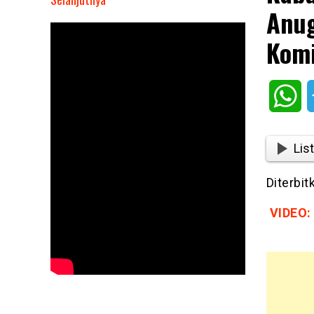
Anug
Kabupaten
Solok
Komi
Raih
Penghargaan
Anugerah
Wh
Meritokrasi
Tahun
2023
List
Dari
Komisi
Diterbi
ASN
VIDEO: