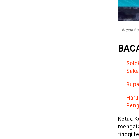
Bupati So
BACA
Solo
Seka
Bupa
Haru
Peng
Ketua K
mengata
tinggi t