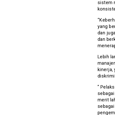
sistem 
konsist
“Keberha
yang be
dan jug
dan ber
menerap
Lebih l
manajem
kinerja,
diskrimi
” Pelak
sebagai
merit la
sebagai
pengemba