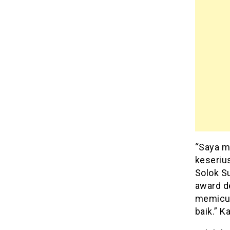
“Saya m
keseriu
Solok S
award de
memicu 
baik.” K