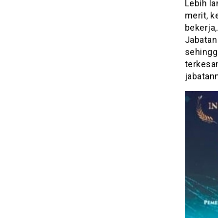
Lebih la
merit, 
bekerja,
Jabatan
sehingg
terkesa
jabatann