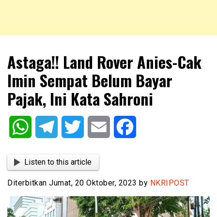
NKRIPOST – VOX POPULI PRO PATRIA
NKRIPOST
Astaga!! Land Rover Anies-Cak
Imin Sempat Belum Bayar
Pajak, Ini Kata Sahroni
WhatsApp
Telegram
Twitter
Email
Facebook
Listen to this article
Diterbitkan Jumat, 20 Oktober, 2023 by
NKRIPOST