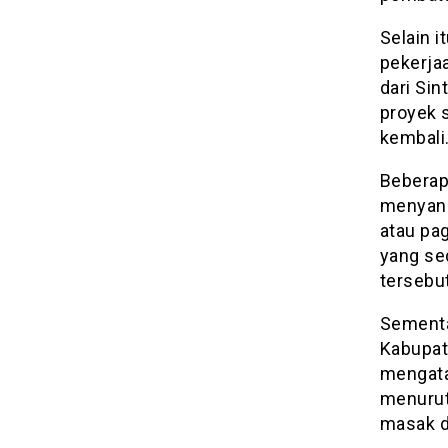
Selain i
pekerjaa
dari Sin
proyek 
kembali.
Beberap
menyang
atau pa
yang se
tersebut
Sementar
Kabupate
mengata
menurut
masak di