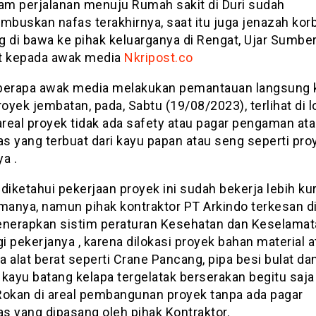
lam perjalanan menuju Rumah sakit di Duri sudah
buskan nafas terakhirnya, saat itu juga jenazah kor
g di bawa ke pihak keluarganya di Rengat, Ujar Sumbe
t kepada awak media
Nkripost.co
berapa awak media melakukan pemantauan langsung 
royek jembatan, pada, Sabtu (19/08/2023), terlihat di l
areal proyek tidak ada safety atau pagar pengaman at
s yang terbuat dari kayu papan atau seng seperti pro
a .
diketahui pekerjaan proyek ini sudah bekerja lebih ku
amanya, namun pihak kontraktor PT Arkindo terkesan d
enerapkan sistim peraturan Kesehatan dan Keselamat
gi pekerjanya , karena dilokasi proyek bahan material a
 alat berat seperti Crane Pancang, pipa besi bulat da
kayu batang kelapa tergelatak berserakan begitu saja 
Rokan di areal pembangunan proyek tanpa ada pagar
s yang dipasang oleh pihak Kontraktor.