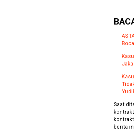
BACA
ASTA
Boca
Kasu
Jaka
Kasu
Tida
Yudik
Saat di
kontrak
kontrak
berita i