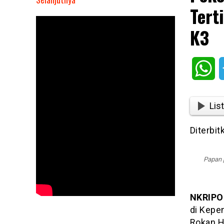
Tert
Pekerja
Proyek
K3
Jembatan
di
Rohil
Wh
Tewas
Tertimpa
Besi,
List
Diduga
Lalai
Diterbi
Terapkan
K3
Papan 
NKRIPO
di Kepe
Rokan Hi