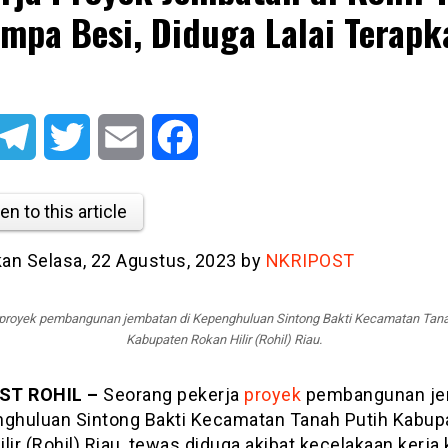
impa Besi, Diduga Lalai Terapk
atsApp
Telegram
Twitter
Email
Facebook
en to this article
tkan Selasa, 22 Agustus, 2023 by
NKRIPOST
proyek pembangunan jembatan di Kepenghuluan Sintong Bakti Kecamatan Tana
Kabupaten Rokan Hilir (Rohil) Riau.
ST ROHIL –
Seorang pekerja
proyek
pembangunan je
nghuluan Sintong Bakti Kecamatan Tanah Putih Kabup
lir (Rohil) Riau, tewas diduga akibat kecelakaan kerja