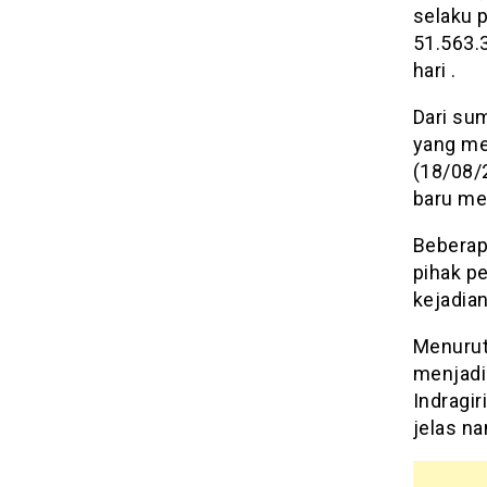
selaku 
51.563.
hari .
Dari su
yang me
(18/08/2
baru me
Beberap
pihak p
kejadian
Menurut
menjadi
Indragir
jelas na