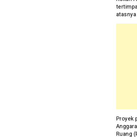
tertimp
atasnya 
Proyek 
Anggara
Ruang (P