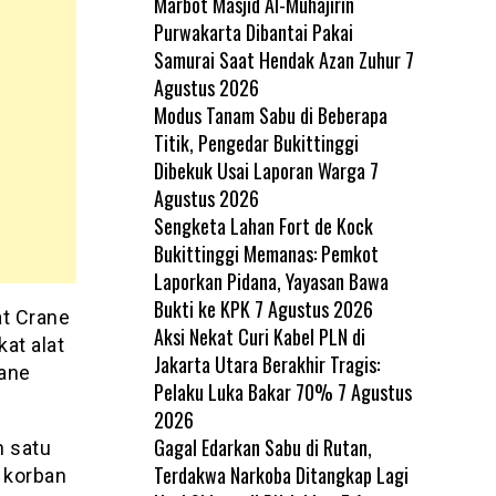
Marbot Masjid Al-Muhajirin
Purwakarta Dibantai Pakai
Samurai Saat Hendak Azan Zuhur
7
Agustus 2026
Modus Tanam Sabu di Beberapa
Titik, Pengedar Bukittinggi
Dibekuk Usai Laporan Warga
7
Agustus 2026
Sengketa Lahan Fort de Kock
Bukittinggi Memanas: Pemkot
Laporkan Pidana, Yayasan Bawa
Bukti ke KPK
7 Agustus 2026
at Crane
Aksi Nekat Curi Kabel PLN di
at alat
Jakarta Utara Berakhir Tragis:
rane
Pelaku Luka Bakar 70%
7 Agustus
2026
Gagal Edarkan Sabu di Rutan,
h satu
Terdakwa Narkoba Ditangkap Lagi
 korban