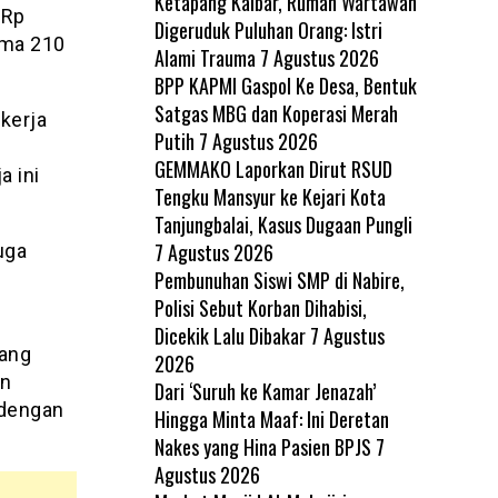
Ketapang Kalbar, Rumah Wartawan
 Rp
Digeruduk Puluhan Orang: Istri
ama 210
Alami Trauma
7 Agustus 2026
BPP KAPMI Gaspol Ke Desa, Bentuk
Satgas MBG dan Koperasi Merah
 kerja
Putih
7 Agustus 2026
GEMMAKO Laporkan Dirut RSUD
a ini
Tengku Mansyur ke Kejari Kota
Tanjungbalai, Kasus Dugaan Pungli
7 Agustus 2026
uga
Pembunuhan Siswi SMP di Nabire,
i
Polisi Sebut Korban Dihabisi,
Dicekik Lalu Dibakar
7 Agustus
yang
2026
en
Dari ‘Suruh ke Kamar Jenazah’
 dengan
Hingga Minta Maaf: Ini Deretan
Nakes yang Hina Pasien BPJS
7
Agustus 2026