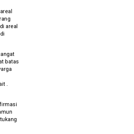
 areal
erang
di areal
di
sangat
at batas
warga
it .
firmasi
Namun
 tukang