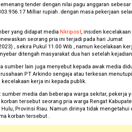
pemenang tender dengan nilai pagu anggaran sebesar
303.956.17 Milliar rupiah .dengan masa pekerjaan sel
mber yang didapat media
Nkripost
, insiden kecelakaan
newaskan seorang pria ini terjadi pada hari Jumat
023) , sekira Pukul 11.00 Wib , namun kecelakaan kerj
nyebar ditengah masyarakat dua hari setelah kejadian
a sumber lain juga menyebut kepada awak media did
erusahaan PT Arkindo sengaja atau terkesan menutup
 kecelakaan kerja ini kepada publik.
 sumber media dan beberapa warga sekitar, pekerja 
 korban tersebut seorang pria warga Rengat Kabupat
i Hulu, Provinsi Riau. Namun dirinya tidak mengetahui
ma korban tersebut .