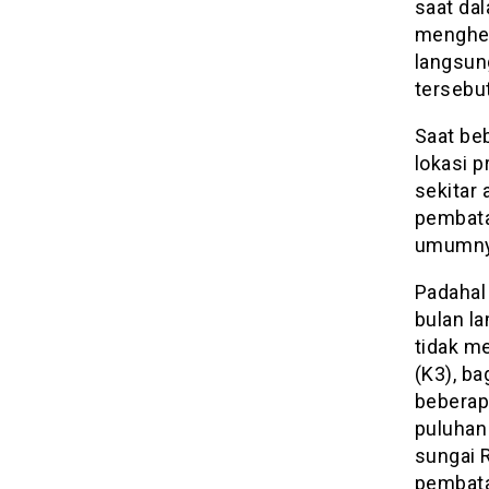
saat da
menghem
langsun
tersebu
Saat be
lokasi p
sekitar 
pembata
umumny
Padahal 
bulan l
tidak m
(K3), ba
beberapa
puluhan 
sungai 
pembata