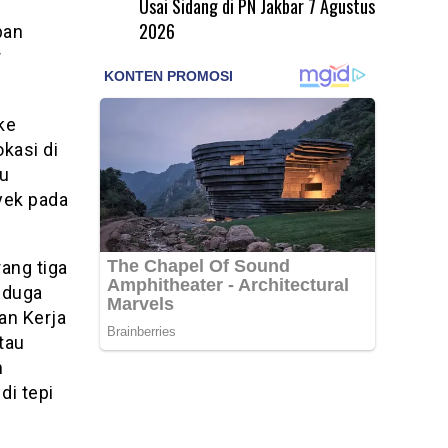
Usai Sidang di PN Jakbar
7 Agustus
2026
ban
r
ke
okasi di
au
yek pada
rang tiga
iduga
an Kerja
tau
n
di tepi