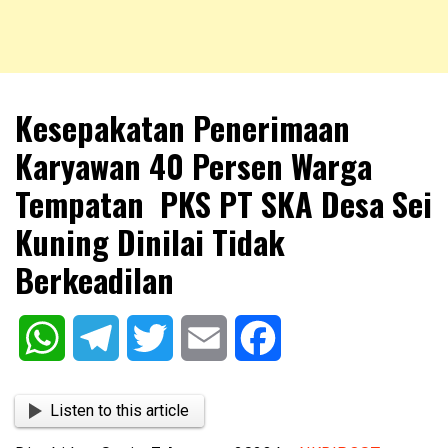
NKRIPOST – VOX POPULI PRO PATRIA
NKRIPOST
Kesepakatan Penerimaan
Karyawan 40 Persen Warga
Tempatan PKS PT SKA Desa Sei
Kuning Dinilai Tidak
Berkeadilan
WhatsApp
Telegram
Twitter
Email
Facebook
Listen to this article