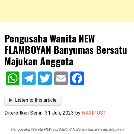
NKRIPOST – VOX POPULI PRO PATRIA
NKRIPOST
Pengusaha Wanita NEW
FLAMBOYAN Banyumas Bersatu
Majukan Anggota
WhatsApp
Telegram
Twitter
Email
Facebook
Listen to this article
Diterbitkan Senin, 31 Juli, 2023 by
NKRIPOST
Pengusaha Wanita NEW FLAMBOYAN Banyumas Bersatu Majukan