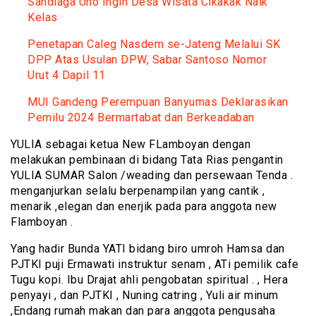
Sandiaga Uno Ingin Desa Wisata Cikakak Naik
Kelas
Penetapan Caleg Nasdem se-Jateng Melalui SK
DPP Atas Usulan DPW, Sabar Santoso Nomor
Urut 4 Dapil 11
MUI Gandeng Perempuan Banyumas Deklarasikan
Pemilu 2024 Bermartabat dan Berkeadaban
YULIA sebagai ketua New FLamboyan dengan
melakukan pembinaan di bidang Tata Rias pengantin
YULIA SUMAR Salon /weading dan persewaan Tenda .
menganjurkan selalu berpenampilan yang cantik ,
menarik ,elegan dan enerjik pada para anggota new
Flamboyan .
Yang hadir Bunda YATI bidang biro umroh Hamsa dan
PJTKI puji Ermawati instruktur senam , ATi pemilik cafe
Tugu kopi. Ibu Drajat ahli pengobatan spiritual . , Hera
penyayi , dan PJTKI , Nuning catring , Yuli air minum
,Endang rumah makan dan para anggota pengusaha