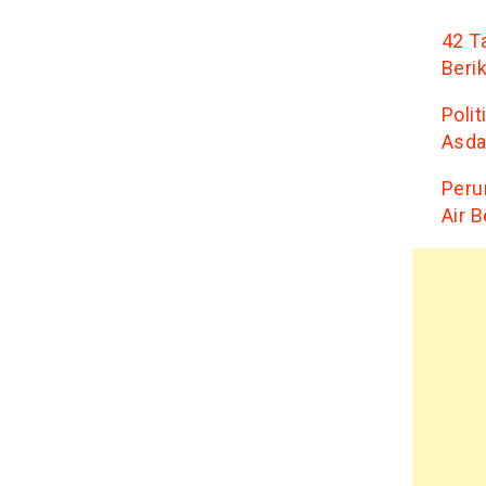
42 T
Beri
Poli
Asda
Peru
Air B