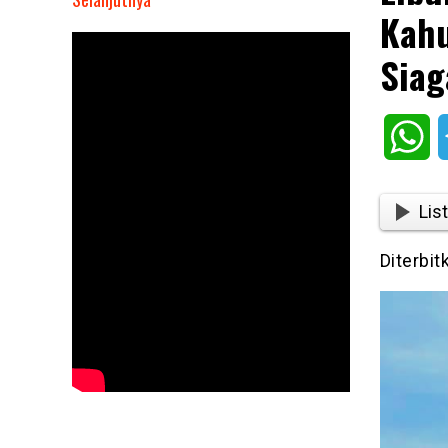
Kahu
Libur
Lebaran
Siag
1444
H,
Perumda
Wh
Tirta
Kahuripan
Kabupaten
List
Bogor
Tetap
Diterbit
Siaga