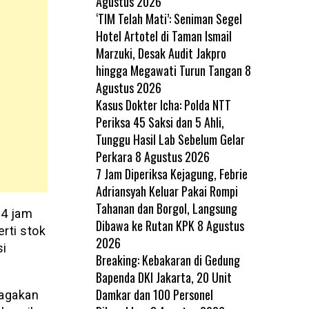
Agustus 2026
‘TIM Telah Mati’: Seniman Segel
Hotel Artotel di Taman Ismail
Marzuki, Desak Audit Jakpro
hingga Megawati Turun Tangan
8
Agustus 2026
Kasus Dokter Icha: Polda NTT
Periksa 45 Saksi dan 5 Ahli,
Tunggu Hasil Lab Sebelum Gelar
Perkara
8 Agustus 2026
7 Jam Diperiksa Kejagung, Febrie
Adriansyah Keluar Pakai Rompi
Tahanan dan Borgol, Langsung
24 jam
Dibawa ke Rutan KPK
8 Agustus
rti stok
2026
si
Breaking: Kebakaran di Gedung
Bapenda DKI Jakarta, 20 Unit
Damkar dan 100 Personel
iagakan