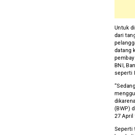
Untuk di
dari tan
pelangg
datang 
pembaya
BNI, Ba
seperti 
“Sedang
menggun
dikaren
(BWP) di
27 Apri
Seperti