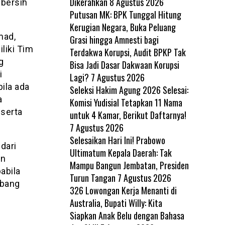
Dikerahkan
8 Agustus 2026
 bersih
Putusan MK: BPK Tunggal Hitung
Kerugian Negara, Buka Peluang
mad,
Grasi hingga Amnesti bagi
liki Tim
Terdakwa Korupsi, Audit BPKP Tak
g
Bisa Jadi Dasar Dakwaan Korupsi
i
Lagi?
7 Agustus 2026
ila ada
Seleksi Hakim Agung 2026 Selesai:
a
Komisi Yudisial Tetapkan 11 Nama
eserta
untuk 4 Kamar, Berikut Daftarnya!
7 Agustus 2026
Selesaikan Hari Ini! Prabowo
dari
Ultimatum Kepala Daerah: Tak
an
Mampu Bangun Jembatan, Presiden
abila
Turun Tangan
7 Agustus 2026
rbang
326 Lowongan Kerja Menanti di
Australia, Bupati Willy: Kita
Siapkan Anak Belu dengan Bahasa