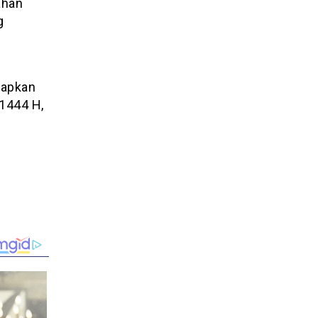
ahan
g
capkan
 1444 H,