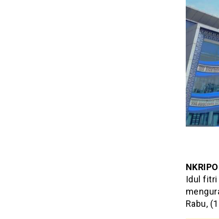
NKRIPO
Idul fit
mengura
Rabu, (