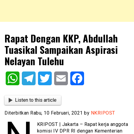
NKRIPOST – VOX POPULI PRO PATRIA
NKRIPOST
Rapat Dengan KKP, Abdullah
Tuasikal Sampaikan Aspirasi
Nelayan Tulehu
WhatsApp
Telegram
Twitter
Email
Facebook
Listen to this article
Diterbitkan Rabu, 10 Februari, 2021 by
NKRIPOST
KRIPOST | Jakarta – Rapat kerja anggota
komisi IV DPR RI dengan Kementerian