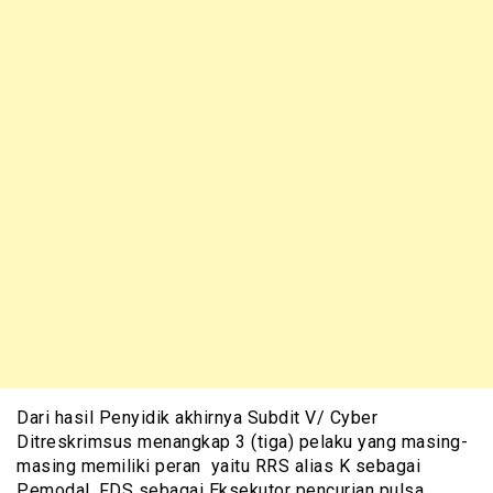
Dari hasil Penyidik akhirnya Subdit V/ Cyber
Ditreskrimsus menangkap 3 (tiga) pelaku yang masing-
masing memiliki peran yaitu RRS alias K sebagai
Pemodal, FDS sebagai Eksekutor pencurian pulsa,