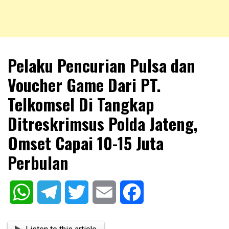
NKRIPOST – VOX POPULI PRO PATRIA
NKRIPOST
Pelaku Pencurian Pulsa dan
Voucher Game Dari PT.
Telkomsel Di Tangkap
Ditreskrimsus Polda Jateng,
Omset Capai 10-15 Juta
Perbulan
WhatsApp
Telegram
Twitter
Email
Facebook