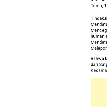
Temu, 1
Tindakan
Mendata
Mencega
humanis
Mendata
Melapor
Bahwa ke
dari Sa
Kecama