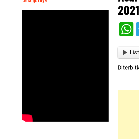
2021
Acara
Live
Musik
Wh
Bertajuk
Tahun
Baru
List
2021
Dibubarkan
Diterbit
Kepolisian