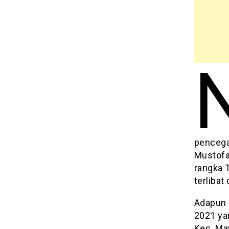
pencega
Mustofa
rangka 
terliba
Adapun 
2021 ya
Kec. Ma