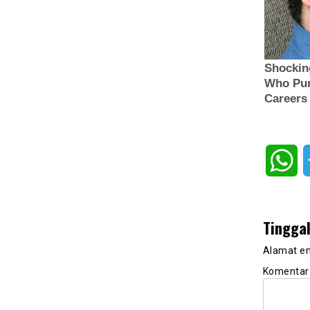
Wh
Tingga
Alamat em
Komenta