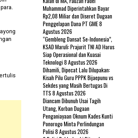
Kalah di MA, Fauzan Fadel
para.
Muhammad Diperintahkan Bayar
Rp2,08 Miliar dan Diseret Dugaan
Penggelapan Dana PT GME
8
Agustus 2026
Mayong
“Gembleng Dansat Se-Indonesia”,
engan
KSAD Maruli: Prajurit TNI AD Harus
Siap Operasional dan Kuasai
Teknologi
8 Agustus 2026
Dihamili, Dipecat Lalu Dilupakan:
ertulis
Kisah Pilu Guru PPPK Bijaepunu vs
Sekdes yang Masih Bertugas Di
TTS
8 Agustus 2026
Diancam Dibunuh Usai Tagih
Utang, Korban Dugaan
Penganiayaan Oknum Kades Kunti
Ponorogo Minta Perlindungan
Polisi
8 Agustus 2026