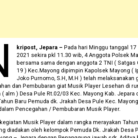
N
kripost, Jepara –
Pada hari Minggu tanggal 17
2021 sekira pkl 11.30 wib, 4 Anggota Polsek M
bersama sama dengan anggota 2 TNI ( Satgas 
19 ) Kec.Mayong dipimpin Kapolsek Mayong ( I
Joko Purnomo, S.H, M.H ) telah melaksanakan g
han dan Pembubaran giat Musik Player Lesehan di ru
 ( alm ) Desa Pule Rt.02/03 Kec. Mayong Kab. Jepara
Tahun Baru Pemuda dk. Jrakah Desa Pule Kec. Mayon
t dalam Pencegahan / Pembubaran Musik Player.
kegiatan Musik Player dalam rangka merayakan Tahun
ng diadakan oleh kelompok Pemuda Dk. Jrakah Desa 
yong – Jepara dengan Penanggung jawab sdr. Aditya 