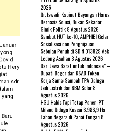
2026
Dr. Iswadi: Kabinet Bayangan Harus
Berbasis Solusi, Bukan Sekadar
Gimik Politik
8 Agustus 2026
Sambut HUT ke-10, AMPHIBI Gelar
Sosialisasi dan Penghijauan
 Januari
Sebulan Penuh di SD N 013829 Aek
ayong
Ledong Asahan
8 Agustus 2026
Covid
Dari Jawa Barat untuk Indonesia” –
ptu Hery
Bupati Bogor dan KSAD Teken
iat
Kerja Sama: Sampah TPA Galuga
mah sdr.
Jadi Listrik dan BBM Solar
8
 dalam
Agustus 2026
g yang
HGU Habis Tapi Tetap Panen: PT
Milano Diduga Kuasai 6.986,9 Ha
 Baru
Lahan Negara di Panai Tengah
8
Pule
Agustus 2026
bin