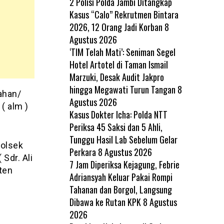
2 Polisi Polda Jambi Ditangkap
Kasus “Calo” Rekrutmen Bintara
2026, 12 Orang Jadi Korban
8
Agustus 2026
‘TIM Telah Mati’: Seniman Segel
Hotel Artotel di Taman Ismail
Marzuki, Desak Audit Jakpro
hingga Megawati Turun Tangan
8
ahan/
Agustus 2026
( alm )
Kasus Dokter Icha: Polda NTT
Periksa 45 Saksi dan 5 Ahli,
Tunggu Hasil Lab Sebelum Gelar
Polsek
Perkara
8 Agustus 2026
Sdr. Ali
7 Jam Diperiksa Kejagung, Febrie
ten
Adriansyah Keluar Pakai Rompi
Tahanan dan Borgol, Langsung
Dibawa ke Rutan KPK
8 Agustus
2026