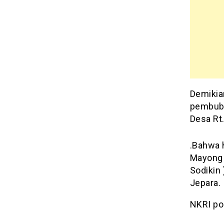
Demikia
pembuba
Desa Rt
.Bahwa h
Mayong 
Sodikin
Jepara.
NKRI po