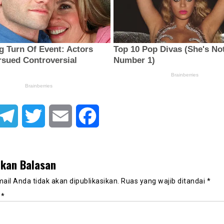
atsApp
Telegram
Twitter
Email
Facebook
lkan Balasan
ail Anda tidak akan dipublikasikan.
Ruas yang wajib ditandai
*
r
*