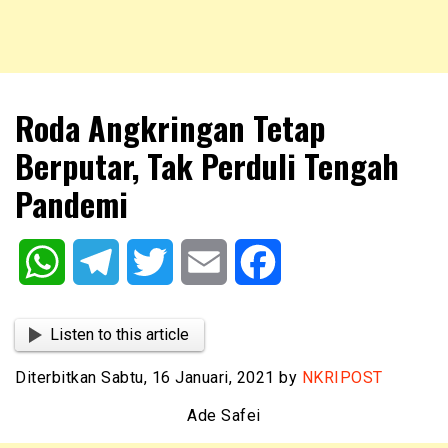
NKRIPOST – VOX POPULI PRO PATRIA
NKRIPOST
Roda Angkringan Tetap
Berputar, Tak Perduli Tengah
Pandemi
WhatsApp
Telegram
Twitter
Email
Facebook
Listen to this article
Diterbitkan Sabtu, 16 Januari, 2021 by
NKRIPOST
Ade Safei