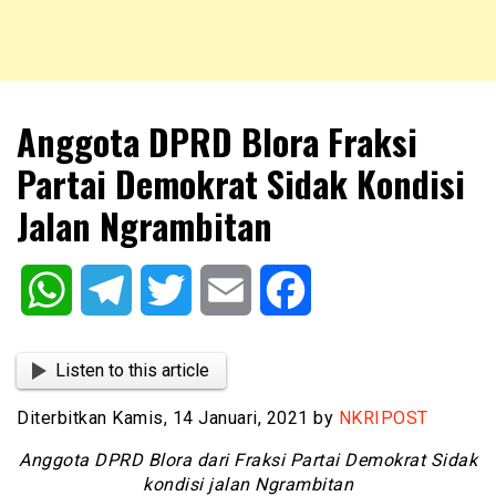
NKRIPOST – VOX POPULI PRO PATRIA
NKRIPOST
Anggota DPRD Blora Fraksi
Partai Demokrat Sidak Kondisi
Jalan Ngrambitan
WhatsApp
Telegram
Twitter
Email
Facebook
Listen to this article
Diterbitkan Kamis, 14 Januari, 2021 by
NKRIPOST
Anggota DPRD Blora dari Fraksi Partai Demokrat Sidak
kondisi jalan Ngrambitan