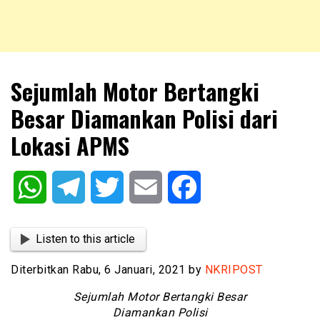
NKRIPOST – VOX POPULI PRO PATRIA
NKRIPOST
Sejumlah Motor Bertangki
Besar Diamankan Polisi dari
Lokasi APMS
WhatsApp
Telegram
Twitter
Email
Facebook
Listen to this article
Diterbitkan Rabu, 6 Januari, 2021 by
NKRIPOST
Sejumlah Motor Bertangki Besar
Diamankan Polisi