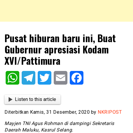
NKRIPOST – VOX POPULI PRO PATRIA
NKRIPOST
Pusat hiburan baru ini, Buat
Gubernur apresiasi Kodam
XVI/Pattimura
WhatsApp
Telegram
Twitter
Email
Facebook
Listen to this article
Diterbitkan Kamis, 31 Desember, 2020 by
NKRIPOST
Mayjen TNI Agus Rohman di dampingi Sekretaris
Daerah Maluku, Kasrul Selang.