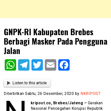
NKRIPOST – VOX POPULI PRO PATRIA
NKRIPOST
GNPK-RI Kabupaten Brebes
Berbagi Masker Pada Pengguna
Jalan
WhatsApp
Telegram
Twitter
Email
Facebook
Listen to this article
Diterbitkan Sabtu, 26 Desember, 2020 by
NKRIPOST
kripost.co, Brebes/Jateng –
Gerakan
Nasional Pencegahan Korupsi Republik