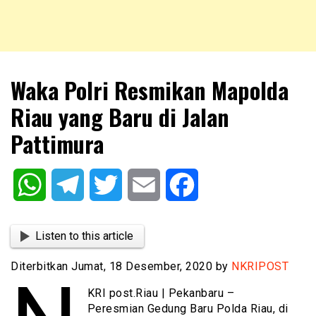
NKRIPOST – VOX POPULI PRO PATRIA
NKRIPOST
Waka Polri Resmikan Mapolda
Riau yang Baru di Jalan
Pattimura
WhatsApp
Telegram
Twitter
Email
Facebook
Listen to this article
Diterbitkan Jumat, 18 Desember, 2020 by
NKRIPOST
KRI post.Riau | Pekanbaru –
Peresmian Gedung Baru Polda Riau, di