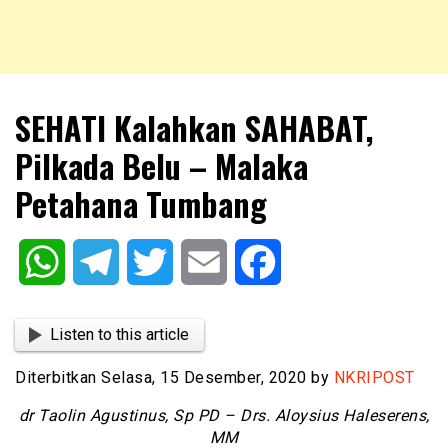
NKRIPOST – VOX POPULI PRO PATRIA
NKRIPOST
SEHATI Kalahkan SAHABAT,
Pilkada Belu – Malaka
Petahana Tumbang
WhatsApp
Telegram
Twitter
Email
Facebook
Listen to this article
Diterbitkan Selasa, 15 Desember, 2020 by
NKRIPOST
dr Taolin Agustinus, Sp PD – Drs. Aloysius Haleserens,
MM